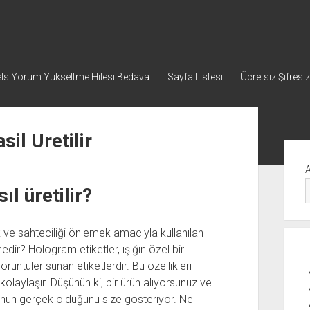
ls Yorum Yükseltme Hilesi Bedava
Sayfa Listesi
Ücretsiz Şifresiz
il Uretilir
Yan
Me
l üretilir?
ak ve sahteciliği önlemek amacıyla kullanılan
nedir? Hologram etiketler, ışığın özel bir
rüntüler sunan etiketlerdir. Bu özellikleri
olaylaşır. Düşünün ki, bir ürün alıyorsunuz ve
ünün gerçek olduğunu size gösteriyor. Ne