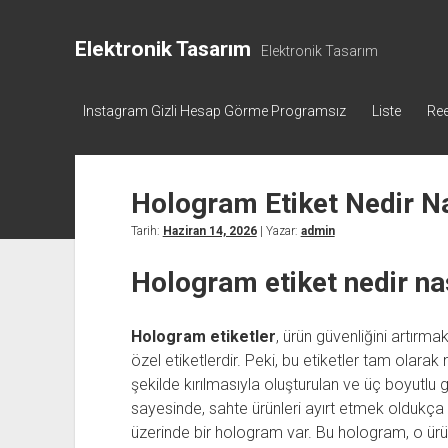
Elektronik Tasarım
Elektronik Tasarım
Instagram Gizli Hesap Görme Programsız
Liste
Ree
Hologram Etiket Nedir Nas
Tarih:
Haziran 14, 2026
| Yazar:
admin
Hologram etiket nedir nası
Hologram etiketler
, ürün güvenliğini artırm
özel etiketlerdir. Peki, bu etiketler tam olarak 
şekilde kırılmasıyla oluşturulan ve üç boyutlu gö
sayesinde, sahte ürünleri ayırt etmek oldukça k
üzerinde bir hologram var. Bu hologram, o ür