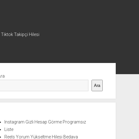
 Tiktok Takipçi Hilesi
nü
Ara
Ara
Instagram Gizli Hesap Görme Programsız
Liste
Reels Yorum Yükseltme Hilesi Bedava