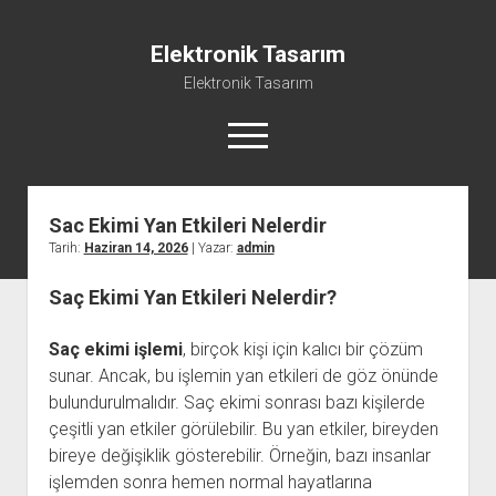
Elektronik Tasarım
Elektronik Tasarım
menüyü
aç
Sac Ekimi Yan Etkileri Nelerdir
Instagram Gizli Hesap Görme Programsız
Tarih:
Haziran 14, 2026
| Yazar:
admin
Liste
Saç Ekimi Yan Etkileri Nelerdir?
Reels Yorum Yükseltme Hilesi Bedava
Sayfa Listesi
Saç ekimi işlemi
, birçok kişi için kalıcı bir çözüm
Ücretsiz Şifresiz Tiktok Takipçi Hilesi
sunar. Ancak, bu işlemin yan etkileri de göz önünde
bulundurulmalıdır. Saç ekimi sonrası bazı kişilerde
çeşitli yan etkiler görülebilir. Bu yan etkiler, bireyden
bireye değişiklik gösterebilir. Örneğin, bazı insanlar
işlemden sonra hemen normal hayatlarına