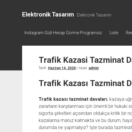
Elektronik Tasarım
Elektronik Tasarım
Instagram Gizli Hesap Görme Programsız
Liste
Ree
Trafik Kazasi Tazminat D
Tarih:
Haziran 14, 2026
| Yazar:
admin
Trafik Kazası Tazminat 
Trafik kazası tazminat davaları
, kazaya uğr
zararların karşılanması için önemli bir hukuki
sigorta şirketleri açısından oldukça kritik bir n
kazalarına maruz kalmakta ve bu durum, hayatl
durumda ne yapmalıyız? İşte burada tazminat 