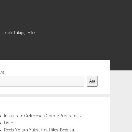
 Tiktok Takipçi Hilesi
nü
Ara
Ara
Instagram Gizli Hesap Görme Programsız
Liste
Reels Yorum Yükseltme Hilesi Bedava