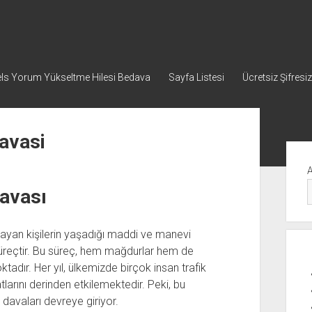
ls Yorum Yükseltme Hilesi Bedava
Sayfa Listesi
Ücretsiz Şifresiz
avasi
Yan
Me
Davası
ayan kişilerin yaşadığı maddi ve manevi
 süreçtir. Bu süreç, hem mağdurlar hem de
oktadır. Her yıl, ülkemizde birçok insan trafik
arını derinden etkilemektedir. Peki, bu
davaları devreye giriyor.