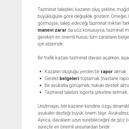
Tazminat talepleri, kazanın oluş şekline, mağ
büyüklüğüne göre değişiklik gösterir. Örneğin
görmüşse, talep edeceği tazminat miktarı far
manevi zarar
da söz konusuysa, tazminat mikt
gereken en önemli husus, tüm zararların belg
için elzemdir.
Bir trafik kazası tazminat davası açarken, aşağ
Kazanın oluştuğu yerden bir
rapor
almak.
Gerekli
belgeleri
toplamak (hastane raporla
Bir avukatla görüşmek, hukuki destek alm
Tazminat talebini sigorta şirketine iletmek.
Unutmayın, her kazanın kendine özgü dinamikle
avukatın desteği büyük önem taşır. Avukatınız, 
Ayrıca, davaların uzun sürebileceğini de göz ö
süreçte en önemli unsurlardan biridir.