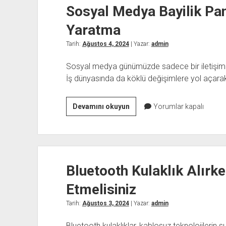
Sosyal Medya Bayilik Panel
Belirlenir
Yaratma
Tarih:
Ağustos 4, 2024
| Yazar:
admin
Sosyal medya günümüzde sadece bir iletişim a
İş dünyasında da köklü değişimlere yol açarak y
Sosyal
Devamını okuyun
Yorumlar kapalı
Medya
Bayilik
Paneli
ile
Bluetooth Kulaklık Alırk
Yeni
İş
Etmelisiniz
Fırsatları
Yaratma
Tarih:
Ağustos 3, 2024
| Yazar:
admin
Bluetooth kulaklıklar, kablosuz teknolojilerin 