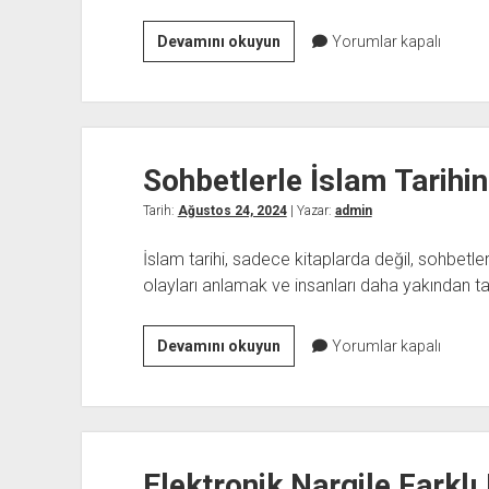
Kamagra
Devamını okuyun
Yorumlar kapalı
Jel
ile
Cinsel
Performansınızı
Sohbetlerle İslam Tarihin
Nasıl
Artırabilirsiniz
Tarih:
Ağustos 24, 2024
| Yazar:
admin
İslam tarihi, sadece kitaplarda değil, sohbetle
olayları anlamak ve insanları daha yakından ta
Sohbetlerle
Devamını okuyun
Yorumlar kapalı
İslam
Tarihini
Keşfedin
Elektronik Nargile Farkl