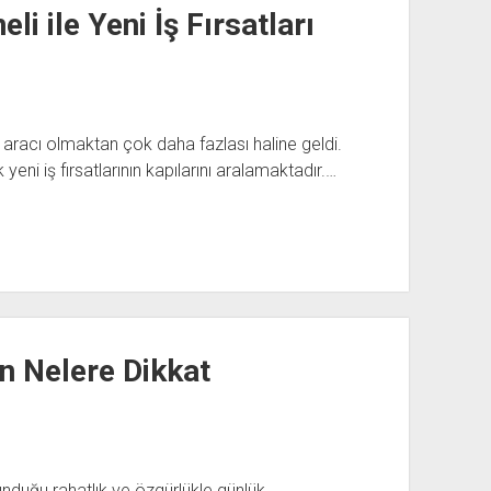
i ile Yeni İş Fırsatları
racı olmaktan çok daha fazlası haline geldi.
eni iş fırsatlarının kapılarını aralamaktadır.…
en Nelere Dikkat
sunduğu rahatlık ve özgürlükle günlük