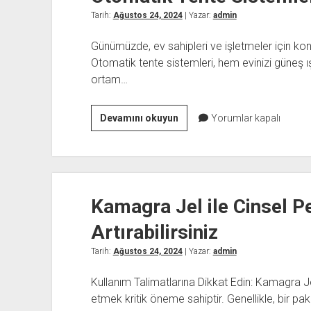
Tarih:
Ağustos 24, 2024
| Yazar:
admin
Günümüzde, ev sahipleri ve işletmeler için kon
Otomatik tente sistemleri, hem evinizi güneş ı
ortam…
Otomatik
Devamını okuyun
Yorumlar kapalı
Tente
Sistemleri
ile
Konforu
Kamagra Jel ile Cinsel P
Artırın
Artırabilirsiniz
Tarih:
Ağustos 24, 2024
| Yazar:
admin
Kullanım Talimatlarına Dikkat Edin: Kamagra Jel'
etmek kritik öneme sahiptir. Genellikle, bir pake