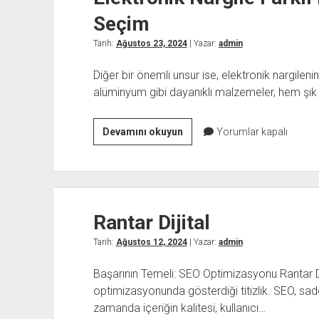
Seçim
Tarih:
Ağustos 23, 2024
| Yazar:
admin
Diğer bir önemli unsur ise, elektronik nargilen
alüminyum gibi dayanıklı malzemeler, hem şı
Elektronik
Devamını okuyun
Yorumlar kapalı
Nargile
Farklı
Modeller
Arasındaki
Rantar Dijital
Seçim
Tarih:
Ağustos 12, 2024
| Yazar:
admin
Başarının Temeli: SEO Optimizasyonu Rantar Diji
optimizasyonunda gösterdiği titizlik. SEO, sadec
zamanda içeriğin kalitesi, kullanıcı…