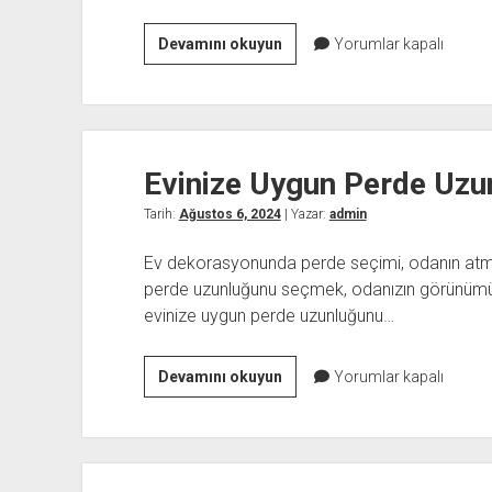
Rantar
Devamını okuyun
Yorumlar kapalı
Dijital
Evinize Uygun Perde Uzun
Tarih:
Ağustos 6, 2024
| Yazar:
admin
Ev dekorasyonunda perde seçimi, odanın atmo
perde uzunluğunu seçmek, odanızın görünümünü 
evinize uygun perde uzunluğunu…
Evinize
Devamını okuyun
Yorumlar kapalı
Uygun
Perde
Uzunluğu
Nasıl