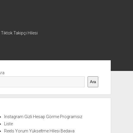
 Tiktok Takipçi Hilesi
nü
Ara
Ara
Instagram Gizli Hesap Görme Programsız
Liste
Reels Yorum Yükseltme Hilesi Bedava