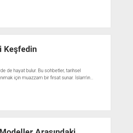
i Keşfedin
rde de hayat bulur. Bu sohbetler, tarihsel
nımak için muazzam bir fırsat sunar. İslam’ın…
ı Modeller Arasındaki