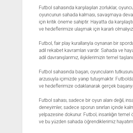
Futbol sahasında karşılaşılan zorluklar, oyuncular
oyuncunun sahada kalması, savaşmaya devam 
için kritik öneme sahiptir. Hayatta da karşılaş
ve hedeflerimize ulaşmak için kararlı olmalıyız
Futbol, fair play kurallarıyla oynanan bir spor
adil rekabet kavramları vardır. Sahada ve hay
adil davranışlarımız, ilişkilerimizin temel taşlarıd
Futbol sahasında başarı, oyuncuların tutkusuna
arzusuyla içimizde yanıp tutuşmaktır. Futbol
ve hedeflerimize odaklanarak gerçek başarıya 
Futbol sahası, sadece bir oyun alanı değil, ins
deneyimler, sadece sporun sınırları içinde k
yelpazesine dokunur. Futbol, insanlığın temel öz
ve bu yüzden sahada öğrendiklerimiz hayatımız