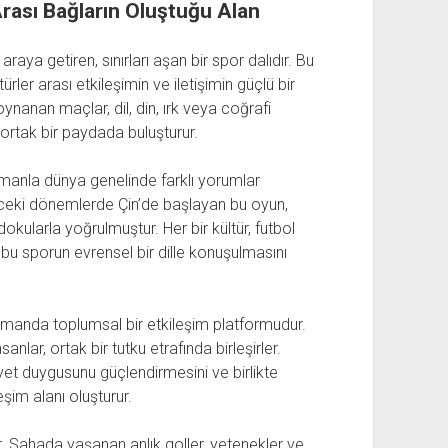
Arası Bağların Oluştuğu Alan
araya getiren, sınırları aşan bir spor dalıdır. Bu
ler arası etkileşimin ve iletişimin güçlü bir
ynanan maçlar, dil, din, ırk veya coğrafi
ve ortak bir paydada buluşturur.
manla dünya genelinde farklı yorumlar
önceki dönemlerde Çin’de başlayan bu oyun,
okularla yoğrulmuştur. Her bir kültür, futbol
bu sporun evrensel bir dille konuşulmasını
zamanda toplumsal bir etkileşim platformudur.
anlar, ortak bir tutku etrafında birleşirler.
iyet duygusunu güçlendirmesini ve birlikte
eşim alanı oluşturur.
ldir. Sahada yaşanan anlık goller, yetenekler ve