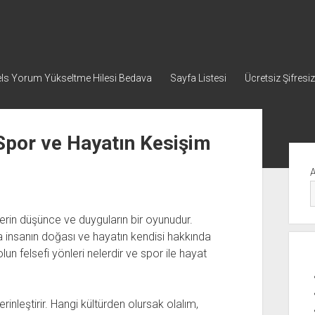
ls Yorum Yükseltme Hilesi Bedava
Sayfa Listesi
Ücretsiz Şifresiz
 Spor ve Hayatın Kesişim
Yan
Me
erin düşünce ve duyguların bir oyunudur.
 insanın doğası ve hayatın kendisi hakkında
un felsefi yönleri nelerdir ve spor ile hayat
erinleştirir. Hangi kültürden olursak olalım,