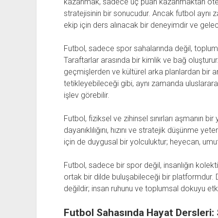
kazanmak, sadece üç puan kazanmaktan öte an
stratejisinin bir sonucudur. Ancak futbol aynı 
ekip için ders alınacak bir deneyimdir ve gele
Futbol, sadece spor sahalarında değil, toplumun
Taraftarlar arasında bir kimlik ve bağ oluşturur.
geçmişlerden ve kültürel arka planlardan bir aray
tetikleyebileceği gibi, aynı zamanda uluslarara
işlev görebilir.
Futbol, fiziksel ve zihinsel sınırları aşmanın bi
dayanıklılığını, hızını ve stratejik düşünme yet
için de duygusal bir yolculuktur; heyecan, umu
Futbol, sadece bir spor değil, insanlığın kolektif
ortak bir dilde buluşabileceği bir platformdur.
değildir; insan ruhunu ve toplumsal dokuyu etkil
Futbol Sahasında Hayat Dersleri: