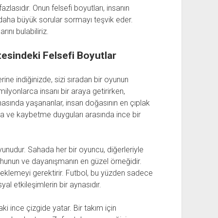
lasıdır. Onun felsefi boyutları, insanın
li daha büyük sorular sormayı teşvik eder.
ını bulabiliriz.
esindeki Felsefi Boyutlar
rine indiğinizde, sizi sıradan bir oyunun
milyonlarca insanı bir araya getirirken,
ahasında yaşananlar, insan doğasının en çıplak
ma ve kaybetme duyguları arasında ince bir
oyunudur. Sahada her bir oyuncu, diğerleriyle
ruhunun ve dayanışmanın en güzel örneğidir.
steklemeyi gerektirir. Futbol, bu yüzden sadece
yal etkileşimlerin bir aynasıdır.
ki ince çizgide yatar. Bir takım için