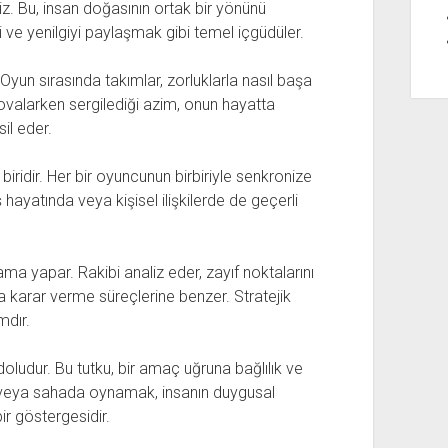
z. Bu, insan doğasının ortak bir yönünü
i ve yenilgiyi paylaşmak gibi temel içgüdüler.
 Oyun sırasında takımlar, zorluklarla nasıl başa
kovalarken sergilediği azim, onun hayatta
il eder.
biridir. Her bir oyuncunun birbiriyle senkronize
 hayatında veya kişisel ilişkilerde de geçerli
ma yapar. Rakibi analiz eder, zayıf noktalarını
tta karar verme süreçlerine benzer. Stratejik
mdır.
doludur. Bu tutku, bir amaç uğruna bağlılık ve
k veya sahada oynamak, insanın duygusal
ir göstergesidir.