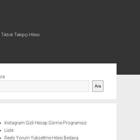
 Tiktok Takipçi Hilesi
nü
Ara
Ara
Instagram Gizli Hesap Görme Programsız
Liste
Reels Yorum Yükseltme Hilesi Bedava