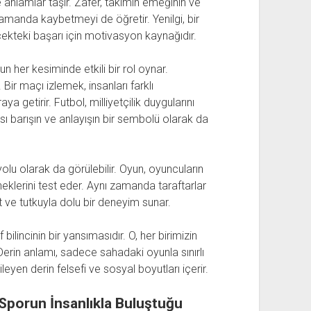
lamlar taşır. Zafer, takımın emeğinin ve
zamanda kaybetmeyi de öğretir. Yenilgi, bir
cekteki başarı için motivasyon kaynağıdır.
 her kesiminde etkili bir rol oynar.
 Bir maçı izlemek, insanları farklı
a getirir. Futbol, milliyetçilik duygularını
sı barışın ve anlayışın bir sembolü olarak da
r yolu olarak da görülebilir. Oyun, oyuncuların
eneklerini test eder. Aynı zamanda taraftarlar
t ve tutkuyla dolu bir deneyim sunar.
 bilincinin bir yansımasıdır. O, her birimizin
 Derin anlamı, sadece sahadaki oyunla sınırlı
eyen derin felsefi ve sosyal boyutları içerir.
 Sporun İnsanlıkla Buluştuğu