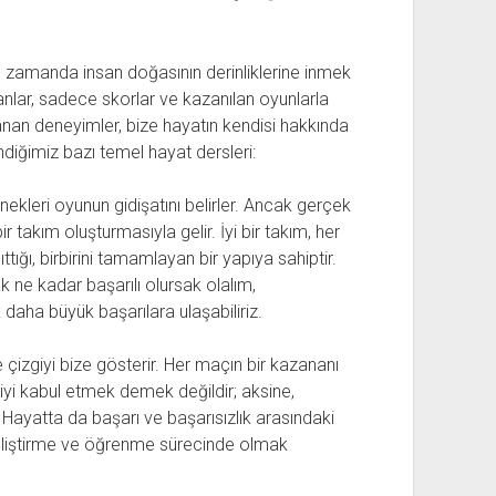
nı zamanda insan doğasının derinliklerine inmek
anlar, sadece skorlar ve kazanılan oyunlarla
şanan deneyimler, bize hayatın kendisi hakkında
ndiğimiz bazı temel hayat dersleri:
kleri oyunun gidişatını belirler. Ancak gerçek
ir takım oluşturmasıyla gelir. İyi bir takım, her
ğı, birbirini tamamlayan bir yapıya sahiptir.
k ne kadar başarılı olursak olalım,
 daha büyük başarılara ulaşabiliriz.
izgiyi bize gösterir. Her maçın bir kazananı
giyi kabul etmek demek değildir; aksine,
. Hayatta da başarı ve başarısızlık arasındaki
geliştirme ve öğrenme sürecinde olmak