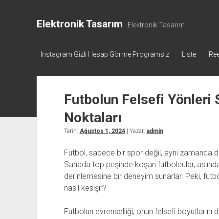
Elektronik Tasarım
Elektronik Tasarım
Instagram Gizli Hesap Görme Programsız
Liste
Ree
Futbolun Felsefi Yönleri
Noktaları
Tarih:
Ağustos 1, 2024
| Yazar:
admin
Futbol, sadece bir spor değil, aynı zamanda d
Sahada top peşinde koşan futbolcular, aslında
derinlemesine bir deneyim sunarlar. Peki, futbol
nasıl kesişir?
Futbolun evrenselliği, onun felsefi boyutlarını d