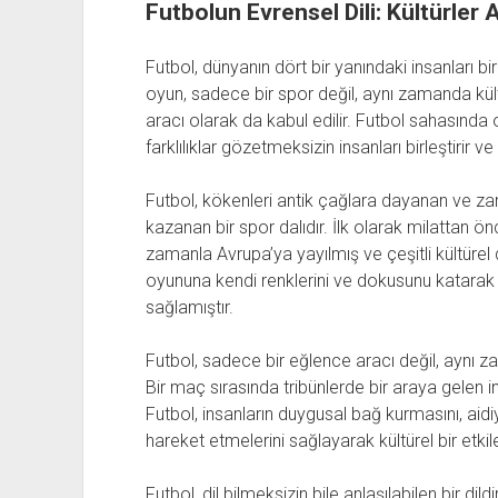
Futbolun Evrensel Dili: Kültürler 
Futbol, dünyanın dört bir yanındaki insanları bir 
oyun, sadece bir spor değil, aynı zamanda kültür
aracı olarak da kabul edilir. Futbol sahasında o
farklılıklar gözetmeksizin insanları birleştirir 
Futbol, kökenleri antik çağlara dayanan ve za
kazanan bir spor dalıdır. İlk olarak milattan 
zamanla Avrupa’ya yayılmış ve çeşitli kültürel d
oyununa kendi renklerini ve dokusunu katarak 
sağlamıştır.
Futbol, sadece bir eğlence aracı değil, aynı 
Bir maç sırasında tribünlerde bir araya gelen ins
Futbol, insanların duygusal bağ kurmasını, aid
hareket etmelerini sağlayarak kültürel bir etkil
Futbol, dil bilmeksizin bile anlaşılabilen bir di