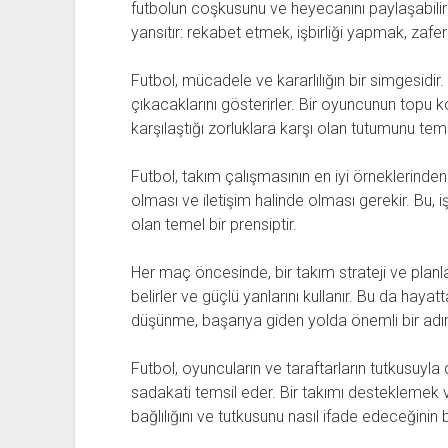
futbolun coşkusunu ve heyecanını paylaşabiliri
yansıtır: rekabet etmek, işbirliği yapmak, zafer
Futbol, mücadele ve kararlılığın bir simgesidir.
çıkacaklarını gösterirler. Bir oyuncunun topu 
karşılaştığı zorluklara karşı olan tutumunu tems
Futbol, takım çalışmasının en iyi örneklerinden 
olması ve iletişim halinde olması gerekir. Bu, iş
olan temel bir prensiptir.
Her maç öncesinde, bir takım strateji ve planla
belirler ve güçlü yanlarını kullanır. Bu da haya
düşünme, başarıya giden yolda önemli bir adı
Futbol, oyuncuların ve taraftarların tutkusuyla 
sadakati temsil eder. Bir takımı destekleme
bağlılığını ve tutkusunu nasıl ifade edeceğinin b