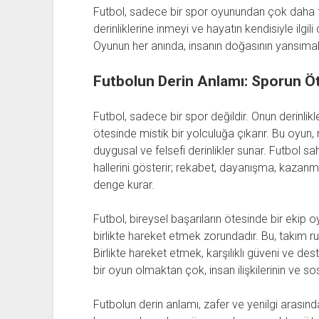
Futbol, sadece bir spor oyunundan çok daha faz
derinliklerine inmeyi ve hayatın kendisiyle ilgi
Oyunun her anında, insanın doğasının yansımalar
Futbolun Derin Anlamı: Sporun Öt
Futbol, sadece bir spor değildir. Onun derinlikle
ötesinde mistik bir yolculuğa çıkarır. Bu oyun, 
duygusal ve felsefi derinlikler sunar. Futbol s
hallerini gösterir; rekabet, dayanışma, kazan
denge kurar.
Futbol, bireysel başarıların ötesinde bir ekip 
birlikte hareket etmek zorundadır. Bu, takım 
Birlikte hareket etmek, karşılıklı güveni ve de
bir oyun olmaktan çok, insan ilişkilerinin ve sos
Futbolun derin anlamı, zafer ve yenilgi arasında