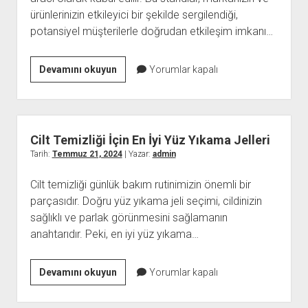
ürünlerinizin etkileyici bir şekilde sergilendiği,
potansiyel müşterilerle doğrudan etkileşim imkanı…
Fuar
Devamını okuyun
Yorumlar kapalı
Standı
Cilt Temizliği İçin En İyi Yüz Yıkama Jelleri
Tarih:
Temmuz 21, 2024
| Yazar:
admin
Cilt temizliği günlük bakım rutinimizin önemli bir
parçasıdır. Doğru yüz yıkama jeli seçimi, cildinizin
sağlıklı ve parlak görünmesini sağlamanın
anahtarıdır. Peki, en iyi yüz yıkama…
Cilt
Devamını okuyun
Yorumlar kapalı
Temizliği
İçin