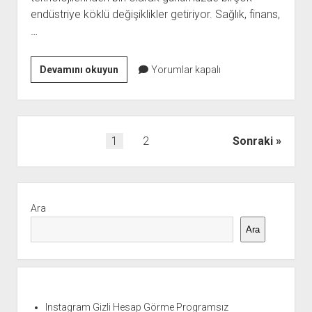
endüstriye köklü değişiklikler getiriyor. Sağlık, finans,
…
Yapay
Devamını okuyun
Yorumlar kapalı
Zeka
ve
Geleceğin
Çözümleri
Yazı
1
2
Sonraki
Zekalar.com
sayfalaması
Yan
Menü
Ara
Ara
Instagram Gizli Hesap Görme Programsız