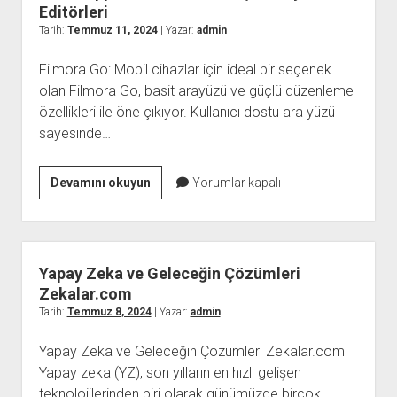
Editörleri
Tarih:
Temmuz 11, 2024
| Yazar:
admin
Filmora Go: Mobil cihazlar için ideal bir seçenek
olan Filmora Go, basit arayüzü ve güçlü düzenleme
özellikleri ile öne çıkıyor. Kullanıcı dostu ara yüzü
sayesinde…
WhatsApp
Devamını okuyun
Yorumlar kapalı
Görüntülü
Show
İçin
En
Yapay Zeka ve Geleceğin Çözümleri
İyi
Zekalar.com
Video
Tarih:
Temmuz 8, 2024
| Yazar:
admin
Editörleri
Yapay Zeka ve Geleceğin Çözümleri Zekalar.com
Yapay zeka (YZ), son yılların en hızlı gelişen
teknolojilerinden biri olarak günümüzde birçok