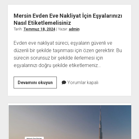
En
İyi
Mersin Evden Eve Nakliyat İçin Eşyalarınızı
Yüz
Nasıl Etiketlemelisiniz
Yıkama
Tarih:
Temmuz 18, 2024
| Yazar:
admin
Jelleri
Evden eve nakliyat süreci, eşyaların güvenli ve
düzenli bir şekilde taşınması için özen gerektirir. Bu
sürecin sorunsuz bir şekilde ilerlemesi için
eşyalarınızı doğru şekilde etiketlemeniz…
Mersin
Devamını okuyun
Yorumlar kapalı
Evden
Eve
Nakliyat
İçin
Eşyalarınızı
Nasıl
Etiketlemelisiniz