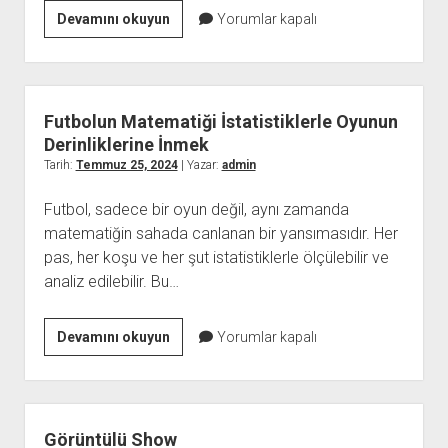
2024de
Devamını okuyun
Yorumlar kapalı
Instagram
Beğeni
Satın
Almanın
Futbolun Matematiği İstatistiklerle Oyunun
Avantajları
Derinliklerine İnmek
Tarih:
Temmuz 25, 2024
| Yazar:
admin
Futbol, sadece bir oyun değil, aynı zamanda
matematiğin sahada canlanan bir yansımasıdır. Her
pas, her koşu ve her şut istatistiklerle ölçülebilir ve
analiz edilebilir. Bu…
Futbolun
Devamını okuyun
Yorumlar kapalı
Matematiği
İstatistiklerle
Oyunun
Derinliklerine
Görüntülü Show