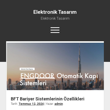
Elektronik Tasarım
Elektronik Tasarım
menüyü
aç
Instagram Gizli Hesap Görme Programsız
Liste
Reels Yorum Yükseltme Hilesi Bedava
Sayfa Listesi
Ücretsiz Şifresiz Tiktok Takipçi Hilesi
BFT Bariyer Sistemlerinin Özellikleri
Tarih:
Temmuz 12, 2024
| Yazar:
admin