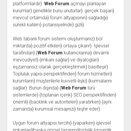
platformlardır}.
Web Forum
açmayı planlayan
kurumlar} genellikle bunu unuturlar}: gerçek başarı}
mevcut ortamda} forum altyapısının} sağladığı}
sürekli katılım} potansiyelinde} gizli}.
Web tabanlı forum sistemi oluşturmanız} bol
miktarda} pozitif etkileri} ortaya çıkarır}. İşlevsel
tarafından} {
Web Forum
kullanıcılarına} devamlı
mevcudiyet} {imkanı sağlar} ve diyalogları}
eşzamansız olarak gerçekleştirmek} basitleşir}.
Topluluk yapısı perspektifinden} forum hizmetleri}
kurumların} müşterilerle kuvvetli ilişki} {kurmalarını
sağlar}. Bunun dışında} {
Web Forum
türü
sistemlerde} {toplanan içerik} SEO perspektifinden}
önemli} {backlink ve autoriteleri} yaratırken} {aynı
zamanda} kurumsal mesajınızı} teşhir eder}.
Uygun forum altyapısı tercihi} {yaparken} işlevsel
imkanları}|başka görsel tasarımı}|üstelik {güvenlik