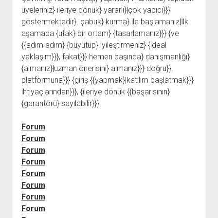
üyeleriniz} ileriye dönük} yararlı}|çok yapıcı}}}
göstermektedir}. çabuk} kurma} ile başlamanız|İlk
aşamada {ufak} bir ortam} {tasarlamanız}}} {ve
{{adım adım} {büyütüp} iyileştirmeniz} {ideal
yaklaşım}}}, fakat}}} hemen başında} danışmanlığı}
{almanız}|uzman önerisini} almanız}}} doğru}}.
platformuna}}} {giriş {{yapmak}|katılım başlatmak}}}
ihtiyaçlarından}}}, {ileriye dönük {{başarısının}
{garantörü} sayılabilir}}}.
Forum
Forum
Forum
Forum
Forum
Forum
Forum
Forum