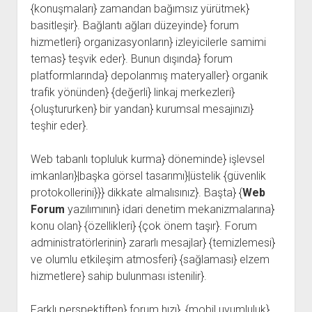
{konuşmaları} zamandan bağımsız yürütmek}
basitleşir}. Bağlantı ağları düzeyinde} forum
hizmetleri} organizasyonların} izleyicilerle samimi
temas} teşvik eder}. Bunun dışında} forum
platformlarında} depolanmış materyaller} organik
trafik yönünden} {değerli} linkaj merkezleri}
{oluştururken} bir yandan} kurumsal mesajınızı}
teşhir eder}.
Web tabanlı topluluk kurma} döneminde} işlevsel
imkanları}|başka görsel tasarımı}|üstelik {güvenlik
protokollerini}}} dikkate almalısınız}. Başta} {
Web
Forum
yazılımının} idari denetim mekanizmalarına}
konu olan} {özellikleri} {çok önem taşır}. Forum
administratörlerinin} zararlı mesajlar} {temizlemesi}
ve olumlu etkileşim atmosferi} {sağlaması} elzem
hizmetlere} sahip bulunması istenilir}.
Farklı perspektiften} forum hızı}, {mobil uyumluluk}