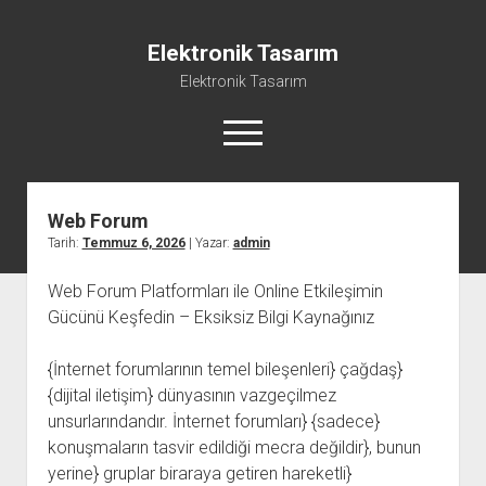
Elektronik Tasarım
Elektronik Tasarım
menüyü
aç
Web Forum
Instagram Gizli Hesap Görme Programsız
Tarih:
Temmuz 6, 2026
| Yazar:
admin
Liste
Web Forum Platformları ile Online Etkileşimin
Reels Yorum Yükseltme Hilesi Bedava
Gücünü Keşfedin – Eksiksiz Bilgi Kaynağınız
Sayfa Listesi
Ücretsiz Şifresiz Tiktok Takipçi Hilesi
{İnternet forumlarının temel bileşenleri} çağdaş}
{dijital iletişim} dünyasının vazgeçilmez
unsurlarındandır. İnternet forumları} {sadece}
konuşmaların tasvir edildiği mecra değildir}, bunun
yerine} gruplar biraraya getiren hareketli}