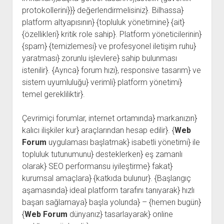
protokollerini}}} değerlendirmelisiniz}. Bilhassa}
platform altyapısının} {topluluk yönetimine} {ait}
{özellikleri} kritik role sahip}. Platform yöneticilerinin}
{spam} {temizlemesi} ve profesyonel iletişim ruhu}
yaratması} zorunlu işlevlere} sahip bulunması
istenilir}. {Ayrıca} forum hızı}, responsive tasarım} ve
sistem uyumluluğu} verimli} platform yönetimi}
temel gerekliliktir}.
Çevrimiçi forumlar, internet ortamında} markanızın}
kalıcı ilişkiler kur} araçlarından hesap edilir}. {
Web
Forum
uygulaması başlatmak} isabetli yönetimi} ile
topluluk tutunumunu} desteklerken} eş zamanlı
olarak} SEO performansu iyileştirme} fakat}
kurumsal amaçlara} {katkıda bulunur}. {Başlangıç
aşamasında} ideal platform tarafını tanıyarak} hızlı
başarı sağlamaya} başla yolunda} – {hemen bugün}
{
Web Forum
dünyanız} tasarlayarak} online