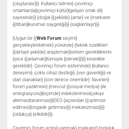
{oluşturulur}}}. Kullanıcı tatmini} çevrimiçi
ortamlarda}|çevrimiçi kültür}|gelişen ortak dil}
sayesinde}} {doğal {{şekilde} {artar} ve {markanın
{{itibarı}|kurumun saygınlığı}}} {sağlamlaşır}}}.
{Uygun bir {{
Web Forum
seçimi}
gerçekleştirebilmek} yönünde} {teknik özellikleri
{{detaylı şekilde} araştırmak}|sistem gerekliliklerini
{iyice {{anlamak}|tümüyle {bilmek}}}}} kesinlikle
gereklidir}. Çevrimiçi forum sisteminde} {kullanıcı
deneyimi}, çoklu cihaz desteği}, {veri güvenliği} ve
idari olanakları} {son derece önemlidir}. İlaveten}
forum yazılımının} {mevcut {{sosyal medya} {ile
entegrasyonu}|biçimde} indekslenmesi|çekişe
alınması|taranması}}|SEO {açısından {{optimize
edilmesi}|organik getirmesi}}} mekanizması}}}}
{oldukça} {etkilidir}}}.
Çevrimiçi forum açılışı} yapmak} markanız} topluluk