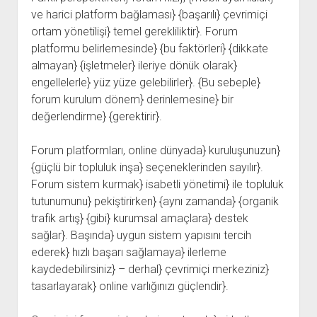
ve harici platform bağlaması} {başarılı} çevrimiçi
ortam yönetilişi} temel gerekliliktir}. Forum
platformu belirlemesinde} {bu faktörleri} {dikkate
almayan} {işletmeler} ileriye dönük olarak}
engellelerle} yüz yüze gelebilirler}. {Bu sebeple}
forum kurulum dönem} derinlemesine} bir
değerlendirme} {gerektirir}.
Forum platformları, online dünyada} kuruluşunuzun}
{güçlü bir topluluk inşa} seçeneklerinden sayılır}.
Forum sistem kurmak} isabetli yönetimi} ile topluluk
tutunumunu} pekiştirirken} {aynı zamanda} {organik
trafik artış} {gibi} kurumsal amaçlara} destek
sağlar}. Başında} uygun sistem yapısını tercih
ederek} hızlı başarı sağlamaya} ilerleme
kaydedebilirsiniz} – derhal} çevrimiçi merkeziniz}
tasarlayarak} online varlığınızı güçlendir}.