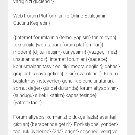
varlığınızı güçlendir}.
Web Forum Platformları ile Online Etkileşimin
Gücünü Keşfedin}
{{İnternet forumlarının {temel yapısını} tanımlayan}
teknolojiler|web tabanlı forum platformları}}
modern} {dijital iletişim} dünyasının} {vazgeçilmez}
unsurlarındandır}. İnternet forumları} {sadece}
konuşmaların tasvir edildiği mecra değildir}, dahası}
gruplar biraraya getiren} etkin} uzamlarıdır}. Forum
başlatmayı} isteyenler} genellikle bunu unuturlar}:
somut değer} güncel durumda} forum altyapısının}
{sunduğu} sürekli katılım} kapasitesinde}
{yatmaktadır}.
Forum altyapısı kurmanız} oldukça fazla} avantajlı
çıktıları} {beraberinde getirir}. Fonksiyonel yönden}
topluluk üyelerine} {24/7 erişim} seçeneği verir} ve