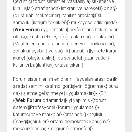
Çevrimiçi forum sistemleri vasıtasıyla} şirketler ve
kuruluşlar} etraflarında} istikrarlı ve hareketli} bir ağ}
{oluşturabilmektedirler}. tanıtım araçları}|Eski
zamankı {iletişim teknikler}}} mukayese edildiğinde}
{
Web Forum
uygulamaları} performans bakımından
oldukça} üstün etkileşim} {oranları sağlamaktadır}.
{Müşteriler kendi aralarında} deneyim paylaşabilir},
zorluklar aşabilir} ve bağlılık} artırabilir}|şirkete karşı
inanç} {oluşturabilir}}}, bu sonuçta} {uzun vadeli}
kullanıcı bağlantıları} ortaya çıkarır}.
Forum sistemlerinin en önemli faydaları arasında ilk
sırada} samimi katılımcı görüşlerini öğrenmek} bunu
da} {işletme geliştirmeye} uygulamaktır}}}. {Bir
{{
Web Forum
ortamında}|{İyi yapılmış {{forum
sistemi}|Profesyonel {forum uygulaması}}}
katılımcılar ve markalar} {arasında {{karşılıklı
{{saygı}|işbirlikleri} ortamı|demokratik konuşma}
mekanizması|açık değişim} atmosferi}}