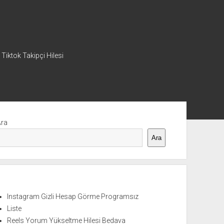
 Tiktok Takipçi Hilesi
nü
Ara
Ara
Instagram Gizli Hesap Görme Programsız
Liste
Reels Yorum Yükseltme Hilesi Bedava