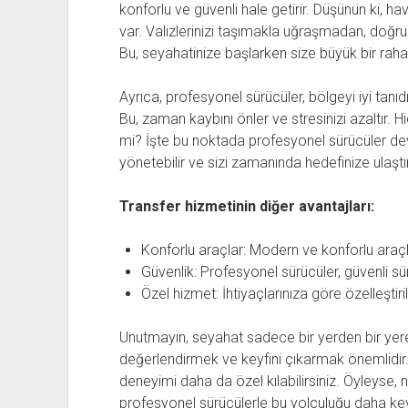
konforlu ve güvenli hale getirir. Düşünün ki, ha
var. Valizlerinizi taşımakla uğraşmadan, doğru
Bu, seyahatinize başlarken size büyük bir rahat
Ayrıca, profesyonel sürücüler, bölgeyi iyi tanıdık
Bu, zaman kaybını önler ve stresinizi azaltır. 
mi? İşte bu noktada profesyonel sürücüler devr
yönetebilir ve sizi zamanında hedefinize ulaştıra
Transfer hizmetinin diğer avantajları:
Konforlu araçlar: Modern ve konforlu araçl
Güvenlik: Profesyonel sürücüler, güvenli sür
Özel hizmet: İhtiyaçlarınıza göre özelleştiril
Unutmayın, seyahat sadece bir yerden bir yere 
değerlendirmek ve keyfini çıkarmak önemlidir.
deneyimi daha da özel kılabilirsiniz. Öyleyse,
profesyonel sürücülerle bu yolculuğu daha keyif