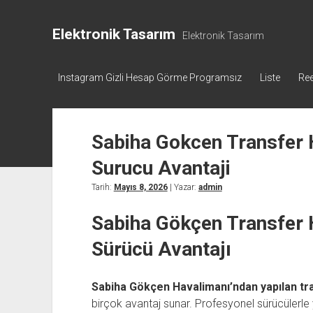
Elektronik Tasarım
Elektronik Tasarım
Instagram Gizli Hesap Görme Programsız
Liste
Ree
Sabiha Gokcen Transfer H
Surucu Avantaji
Tarih:
Mayıs 8, 2026
| Yazar:
admin
Sabiha Gökçen Transfer H
Sürücü Avantajı
Sabiha Gökçen Havalimanı’ndan yapılan tr
birçok avantaj sunar. Profesyonel sürücülerle 