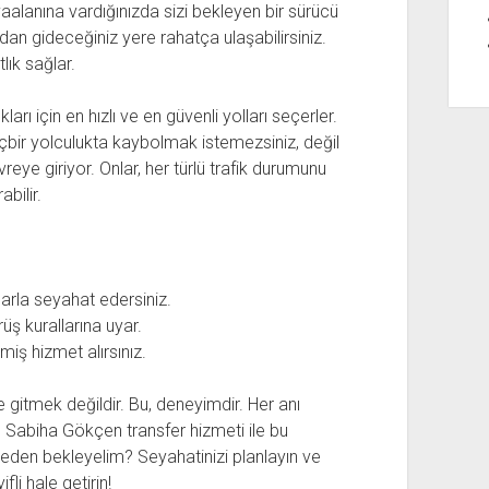
vaalanına vardığınızda sizi bekleyen bir sürücü
dan gideceğiniz yere rahatça ulaşabilirsiniz.
lık sağlar.
ları için en hızlı ve en güvenli yolları seçerler.
Hiçbir yolculukta kaybolmak istemezsiniz, değil
eye giriyor. Onlar, her türlü trafik durumunu
bilir.
arla seyahat edersiniz.
üş kurallarına uyar.
miş hizmet alırsınız.
gitmek değildir. Bu, deneyimdir. Her anı
 Sabiha Gökçen transfer hizmeti ile bu
 neden bekleyelim? Seyahatinizi planlayın ve
li hale getirin!