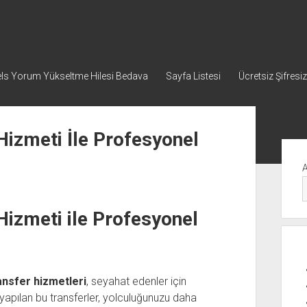
ls Yorum Yükseltme Hilesi Bedava
Sayfa Listesi
Ücretsiz Şifresiz
izmeti İle Profesyonel
Yan
Me
izmeti ile Profesyonel
ansfer hizmetleri
, seyahat edenler için
yapılan bu transferler, yolculuğunuzu daha