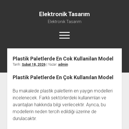
Elektronik Tasarım
Elektronik Tasarım
menüyü
aç
Plastik Paletlerde En Cok Kullanilan Model
Instagram Gizli Hesap Görme Programsız
Tarih:
Şubat 18, 2026
| Yazar:
admin
Liste
Plastik Paletlerde En Çok Kullanılan Model
Reels Yorum Yükseltme Hilesi Bedava
Sayfa Listesi
Bu makalede plastik paletlerin en yaygın modelleri
Ücretsiz Şifresiz Tiktok Takipçi Hilesi
incelenecek. Farklı sektörlerdeki kullanımları ve
avantajları hakkında bilgi verilecektir. Ayrıca, bu
modellerin neden tercih edildiği üzerine de
durulacaktır.