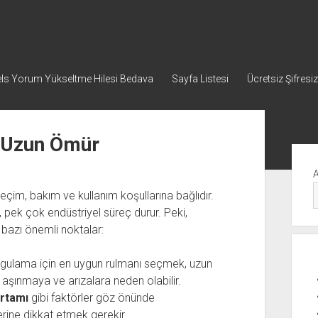
ls Yorum Yükseltme Hilesi Bedava
Sayfa Listesi
Ücretsiz Şifresiz
a Uzun Ömür
Yan
Me
eçim, bakım ve kullanım koşullarına bağlıdır.
, pek çok endüstriyel süreç durur. Peki,
te bazı önemli noktalar:
uygulama için en uygun rulmanı seçmek, uzun
n aşınmaya ve arızalara neden olabilir.
ortamı
gibi faktörler göz önünde
lerine dikkat etmek gerekir.