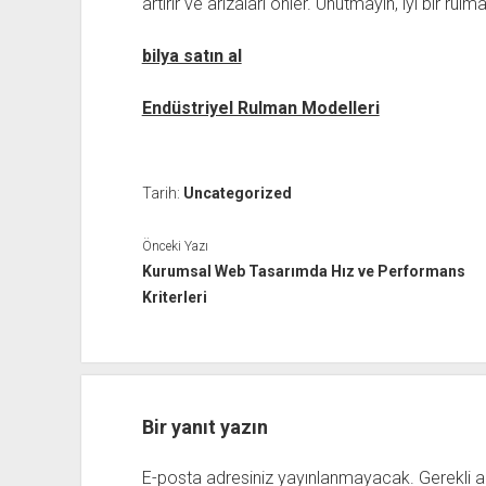
artırır ve arızaları önler. Unutmayın, iyi bir rulm
bilya satın al
Endüstriyel Rulman Modelleri
Tarih:
Uncategorized
Önceki Yazı
Kurumsal Web Tasarımda Hız ve Performans
Kriterleri
Bir yanıt yazın
E-posta adresiniz yayınlanmayacak.
Gerekli a