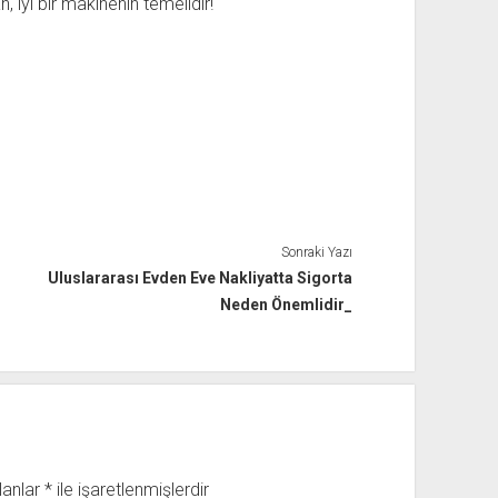
an, iyi bir makinenin temelidir!
Sonraki Yazı
Uluslararası Evden Eve Nakliyatta Sigorta
Neden Önemlidir_
lanlar
*
ile işaretlenmişlerdir