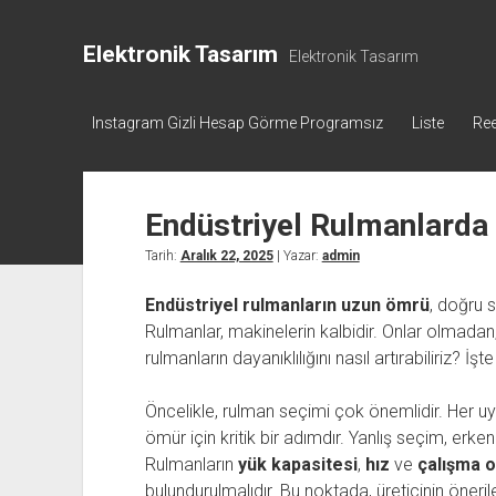
Elektronik Tasarım
Elektronik Tasarım
Instagram Gizli Hesap Görme Programsız
Liste
Ree
Endüstriyel Rulmanlard
Tarih:
Aralık 22, 2025
| Yazar:
admin
Endüstriyel rulmanların uzun ömrü
, doğru s
Rulmanlar, makinelerin kalbidir. Onlar olmadan
rulmanların dayanıklılığını nasıl artırabiliriz? İş
Öncelikle, rulman seçimi çok önemlidir. Her 
ömür için kritik bir adımdır. Yanlış seçim, erke
Rulmanların
yük kapasitesi
,
hız
ve
çalışma 
bulundurulmalıdır. Bu noktada, üreticinin öneri