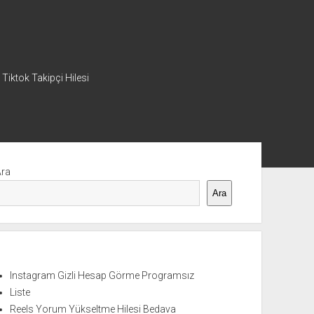
 Tiktok Takipçi Hilesi
nü
Ara
Ara
Instagram Gizli Hesap Görme Programsız
Liste
Reels Yorum Yükseltme Hilesi Bedava