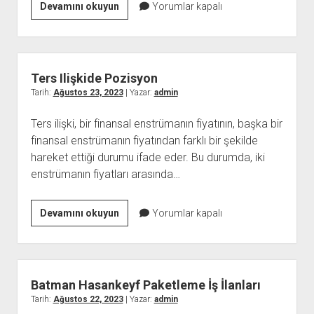
Ters
Devamını okuyun
Yorumlar kapalı
Ilişkiye
Girmek
Günahmı
Ters Ilişkide Pozisyon
Tarih:
Ağustos 23, 2023
| Yazar:
admin
Ters ilişki, bir finansal enstrümanın fiyatının, başka bir
finansal enstrümanın fiyatından farklı bir şekilde
hareket ettiği durumu ifade eder. Bu durumda, iki
enstrümanın fiyatları arasında…
Ters
Devamını okuyun
Yorumlar kapalı
Ilişkide
Pozisyon
Batman Hasankeyf Paketleme İş İlanları
Tarih:
Ağustos 22, 2023
| Yazar:
admin