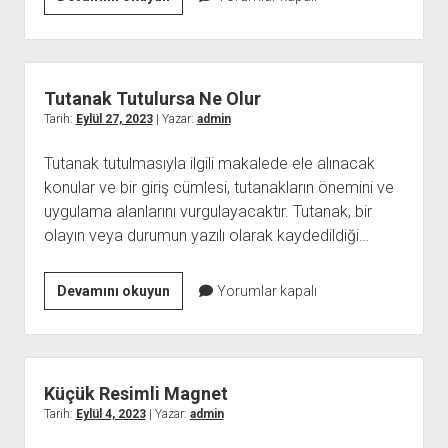
Kortizon
Şişliği
Nasıl
Geçer
Tutanak Tutulursa Ne Olur
Tarih:
Eylül 27, 2023
| Yazar:
admin
Tutanak tutulmasıyla ilgili makalede ele alınacak
konular ve bir giriş cümlesi, tutanakların önemini ve
uygulama alanlarını vurgulayacaktır. Tutanak, bir
olayın veya durumun yazılı olarak kaydedildiği…
Tutanak
Devamını okuyun
Yorumlar kapalı
Tutulursa
Ne
Olur
Küçük Resimli Magnet
Tarih:
Eylül 4, 2023
| Yazar:
admin