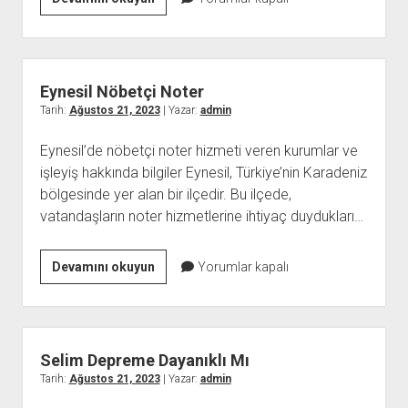
Yeşilli
Paketleme
İş
İlanları
Eynesil Nöbetçi Noter
Tarih:
Ağustos 21, 2023
| Yazar:
admin
Eynesil’de nöbetçi noter hizmeti veren kurumlar ve
işleyiş hakkında bilgiler Eynesil, Türkiye’nin Karadeniz
bölgesinde yer alan bir ilçedir. Bu ilçede,
vatandaşların noter hizmetlerine ihtiyaç duydukları…
Eynesil
Devamını okuyun
Yorumlar kapalı
Nöbetçi
Noter
Selim Depreme Dayanıklı Mı
Tarih:
Ağustos 21, 2023
| Yazar:
admin