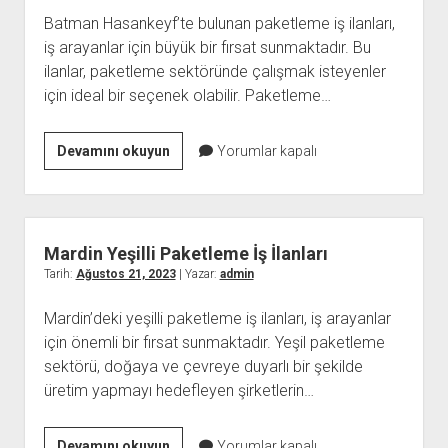
Batman Hasankeyf’te bulunan paketleme iş ilanları,
iş arayanlar için büyük bir fırsat sunmaktadır. Bu
ilanlar, paketleme sektöründe çalışmak isteyenler
için ideal bir seçenek olabilir. Paketleme…
Batman
Devamını okuyun
Yorumlar kapalı
Hasankeyf
Paketleme
İş
İlanları
Mardin Yeşilli Paketleme İş İlanları
Tarih:
Ağustos 21, 2023
| Yazar:
admin
Mardin’deki yeşilli paketleme iş ilanları, iş arayanlar
için önemli bir fırsat sunmaktadır. Yeşil paketleme
sektörü, doğaya ve çevreye duyarlı bir şekilde
üretim yapmayı hedefleyen şirketlerin…
Mardin
Devamını okuyun
Yorumlar kapalı