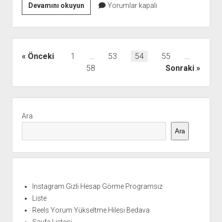
Elazığ
Devamını okuyun
Yorumlar kapalı
Maden
Gezilecek
Yerler
Yazı
Önceki
1
…
53
54
55
…
sayfalaması
58
Sonraki
Yan
Menü
Ara
Ara
Instagram Gizli Hesap Görme Programsız
Liste
Reels Yorum Yükseltme Hilesi Bedava