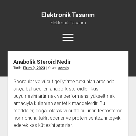
Elektronik Tasarım
Elektronik Tasarım
menüyü
aç
Anabolik Steroid Nedir
Instagram Gizli Hesap Görme Programsız
Tarih:
Ekim 9, 2023
| Yazar:
admin
Liste
Sporcular ve vücut geliştirme tutkunları arasında
Reels Yorum Yükseltme Hilesi Bedava
sıkça bahsedilen anabolik steroidler, kas
Sayfa Listesi
büyümesini artırmak ve performansı yükseltmek
Ücretsiz Şifresiz Tiktok Takipçi Hilesi
amacıyla kullanılan sentetik maddelerdir. Bu
maddeler, doğal olarak vücutta bulunan testosteron
hormonunu taklit ederler ve protein sentezini teşvik
ederek kas kütlesini artırırlar.