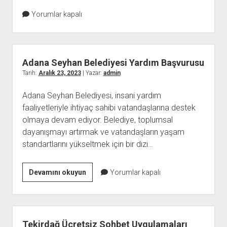
Yorumlar kapalı
Adana Seyhan Belediyesi Yardım Başvurusu
Tarih:
Aralık 23, 2023
| Yazar:
admin
Adana Seyhan Belediyesi, insani yardım
faaliyetleriyle ihtiyaç sahibi vatandaşlarına destek
olmaya devam ediyor. Belediye, toplumsal
dayanışmayı artırmak ve vatandaşların yaşam
standartlarını yükseltmek için bir dizi…
Adana
Devamını okuyun
Yorumlar kapalı
Seyhan
Belediyesi
Yardım
Başvurusu
Tekirdağ Ücretsiz Sohbet Uygulamaları