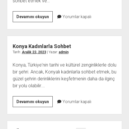
sohbet etmek ve…
Muş
Devamını okuyun
Yorumlar kapalı
Ücretsiz
Sohbet
Uygulaması
Konya Kadınlarla Sohbet
Tarih:
Aralık 22, 2023
| Yazar:
admin
Konya, Türkiye'nin tarihi ve kültürel zenginliklerle dolu
bir şehri. Ancak, Konyalı kadınlarla sohbet etmek, bu
güzel şehrin derinliklerini keşfetmenin daha da ilginç
bir yolu olabilir.…
Konya
Devamını okuyun
Yorumlar kapalı
Kadınlarla
Sohbet