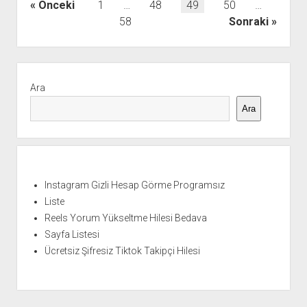
Yazı
Önceki
1
…
48
49
50
…
sayfalaması
58
Sonraki
Yan
Menü
Ara
Ara
Instagram Gizli Hesap Görme Programsız
Liste
Reels Yorum Yükseltme Hilesi Bedava
Sayfa Listesi
Ücretsiz Şifresiz Tiktok Takipçi Hilesi