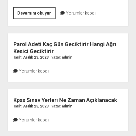
Vodafone
Devamını okuyun
Yorumlar kapalı
Kolay
Paket
Yükle
Vodafone
Parol Adeti Kaç Gün Geciktirir Hangi Ağrı
Faturasız
Kesici Geciktirir
Paket
Tarih:
Aralık 23, 2023
| Yazar:
admin
Yükleme
Yorumlar kapalı
Kpss Sınav Yerleri Ne Zaman Açıklanacak
Tarih:
Aralık 23, 2023
| Yazar:
admin
Yorumlar kapalı