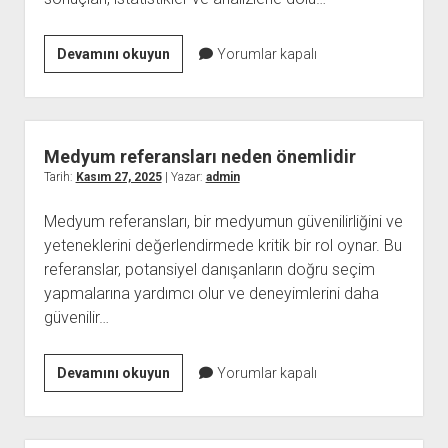
Sahadan
Devamını okuyun
Yorumlar kapalı
TV
ile
lig
ve
Medyum referansları neden önemlidir
kupa
Tarih:
Kasım 27, 2025
| Yazar:
admin
maçlarını
Medyum referansları, bir medyumun güvenilirliğini ve
takip
yeteneklerini değerlendirmede kritik bir rol oynar. Bu
etme
referanslar, potansiyel danışanların doğru seçim
yapmalarına yardımcı olur ve deneyimlerini daha
güvenilir…
Medyum
Devamını okuyun
Yorumlar kapalı
referansları
neden
önemlidir