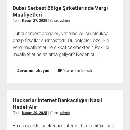
Dubai Serbest Bölge Şirketlerinde Vergi
Muafiyetleri
Tarih:
Kasım 27, 2025
| Yazar:
admin
Dubai serbest bölgeleri, yatırımcılar için oldukça
cazip fırsatlar sunmaktadır. Bu bölgeler, özellikle
vergi muafiyetleri ile dikkat çekmektedir. Peki, bu
muafiyetler ne anlama geliyor? Neden bu…
Dubai
Devamını okuyun
Yorumlar kapalı
Serbest
Bölge
Şirketlerinde
Vergi
Hackerlar İnternet Bankacılığını Nasıl
Muafiyetleri
Hedef Alır
Tarih:
Kasım 20, 2025
| Yazar:
admin
Bu makalede, hackerların internet bankacılığını nasıl