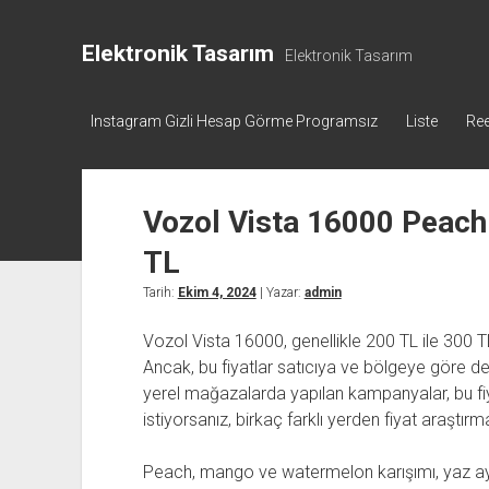
Elektronik Tasarım
Elektronik Tasarım
Instagram Gizli Hesap Görme Programsız
Liste
Ree
Vozol Vista 16000 Peac
TL
Tarih:
Ekim 4, 2024
| Yazar:
admin
Vozol Vista 16000, genellikle 200 TL ile 300 TL
Ancak, bu fiyatlar satıcıya ve bölgeye göre değ
yerel mağazalarda yapılan kampanyalar, bu fiyat
istiyorsanız, birkaç farklı yerden fiyat araştı
Peach, mango ve watermelon karışımı, yaz aylar