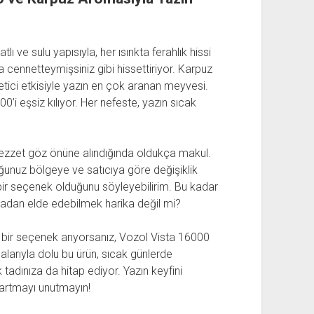
lı ve sulu yapısıyla, her ısırıkta ferahlık hissi
a cennetteymişsiniz gibi hissettiriyor. Karpuz
etici etkisiyle yazın en çok aranan meyvesi.
0’i eşsiz kılıyor. Her nefeste, yazın sıcak
 lezzet göz önüne alındığında oldukça makul.
uğunuz bölgeye ve satıcıya göre değişiklik
ı bir seçenek olduğunu söyleyebilirim. Bu kadar
amadan elde edebilmek harika değil mi?
cı bir seçenek arıyorsanız, Vozol Vista 16000
larıyla dolu bu ürün, sıcak günlerde
adınıza da hitap ediyor. Yazın keyfini
ımartmayı unutmayın!