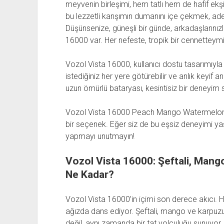
meyvenin birleşimi, hem tatlı hem de hafif ekşi
bu lezzetli karışımın dumanını içe çekmek, adeta 
Düşünsenize, güneşli bir günde, arkadaşlarınızl
16000 var. Her nefeste, tropik bir cennetteymi
Vozol Vista 16000, kullanıcı dostu tasarımıyla d
istediğiniz her yere götürebilir ve anlık keyif anl
uzun ömürlü bataryası, kesintisiz bir deneyim s
Vozol Vista 16000 Peach Mango Watermelon, h
bir seçenek. Eğer siz de bu eşsiz deneyimi yaş
yapmayı unutmayın!
Vozol Vista 16000: Şeftali, Mang
Ne Kadar?
Vozol Vista 16000’in içimi son derece akıcı. H
ağızda dans ediyor. Şeftali, mango ve karpuzu
değil, aynı zamanda bir tat yolculuğu sunuyor. 