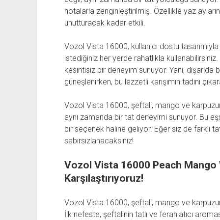
notalarla zenginleştirilmiş. Özellikle yaz ayların
unutturacak kadar etkili.
Vozol Vista 16000, kullanıcı dostu tasarımıyla d
istediğiniz her yerde rahatlıkla kullanabilirsini
kesintisiz bir deneyim sunuyor. Yani, dışarıda
güneşlenirken, bu lezzetli karışımın tadını çıkara
Vozol Vista 16000, şeftali, mango ve karpuzun 
aynı zamanda bir tat deneyimi sunuyor. Bu eş
bir seçenek haline geliyor. Eğer siz de farklı t
sabırsızlanacaksınız!
Vozol Vista 16000 Peach Mango Wa
Karşılaştırıyoruz!
Vozol Vista 16000, şeftali, mango ve karpuzun
İlk nefeste, şeftalinin tatlı ve ferahlatıcı arom