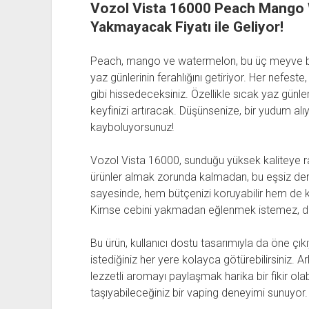
Vozol Vista 16000 Peach Mango 
Yakmayacak Fiyatı ile Geliyor!
Peach, mango ve watermelon, bu üç meyve bir
yaz günlerinin ferahlığını getiriyor. Her nefes
gibi hissedeceksiniz. Özellikle sıcak yaz günler
keyfinizi artıracak. Düşünsenize, bir yudum a
kayboluyorsunuz!
Vozol Vista 16000, sunduğu yüksek kaliteye ra
ürünler almak zorunda kalmadan, bu eşsiz dene
sayesinde, hem bütçenizi koruyabilir hem de ke
Kimse cebini yakmadan eğlenmek istemez, de
Bu ürün, kullanıcı dostu tasarımıyla da öne çı
istediğiniz her yere kolayca götürebilirsiniz. A
lezzetli aromayı paylaşmak harika bir fikir olab
taşıyabileceğiniz bir vaping deneyimi sunuyor.