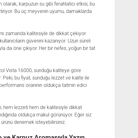
olarak, karpuzun su gibi ferahlatıcı etkisi, bu
 getiriyor. Bu üç meyvenin uyumu, damaklarda
nı zamanda kalitesiyle de dikkat çekiyor.
ullanıcıların güvenini kazanıyor. Uzun süreli
la da öne çıkıyor. Her bir nefes, yoğun bir tat
 Vozol Vista 16000, sunduğu kaliteye göre
. Peki, bu fiyat, sunduğu lezzet ve kalite ile
at-performans oranının oldukça tatmin edici
em lezzeti hem de kalitesiyle dikkat
andığında oldukça makul görünüyor. Eğer siz
u ürünü denemek isteyebilirsiniz.
o ve Karpuz Aromasıyla Yazın