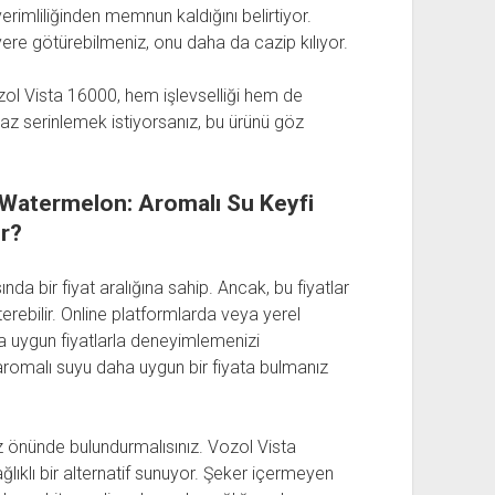
rimliliğinden memnun kaldığını belirtiyor.
r yere götürebilmeniz, onu daha da cazip kılıyor.
zol Vista 16000, hem işlevselliği hem de
yaz serinlemek istiyorsanız, bu ürünü göz
Watermelon: Aromalı Su Keyfi
r?
da bir fiyat aralığına sahip. Ancak, bu fiyatlar
rebilir. Online platformlarda veya yerel
ha uygun fiyatlarla deneyimlemenizi
 aromalı suyu daha uygun bir fiyata bulmanız
öz önünde bulundurmalısınız. Vozol Vista
lıklı bir alternatif sunuyor. Şeker içermeyen