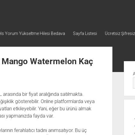
ls Yorum Yükseltme Hilesi Bedava
Sayfa Listesi
Ücretsiz Şifresiz
h Mango Watermelon Kaç
Yan
Me
 arasında bir fiyat aralığında satılmakta.
işiklik gösterebilir. Online platformlarda veya
ları etkileyebilir. Yani, eğer bu ürünü almak
rması yapmanızda fayda var.
ının ferahlatıcı tadını anımsatıyor. Bu üç