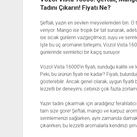
Tadını Çıkarın! Fiyatı Ne?
Şeftali, yazın en sevilen meyvelerinden biri. O tat
veriyor. Mango ise tropik bir tat sunarak, adet
ise sıcak günlerin vazgeçilmezi; suyu ve serinl
İşte bu üç aromanın birleşimi, Vozol Vista 1600
günlerinde serinletici bir kaçış sunuyor.
Vozol Vista 16000’in fiyatı, sunduğu kalite ve
Peki, bu ürünün fiyatı ne kadar? Fiyatı, bulund
gösterebilir. Ancak genel olarak, uygun fiyatl
lezzetli bir deneyimi, cebinizi çok fazla zorl
Yazın tadını çıkarmak için aradığınız ferahlatı
tam size göre! Şeftali, mango ve karpuz aroma
serinlemenizi sağlarken, aynı zamanda damak t
çıkarırken, bu lezzetli aromalarla kendinizi ş