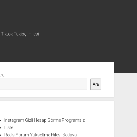
 Tiktok Takipçi Hilesi
nü
Ara
Ara
Instagram Gizli Hesap Görme Programsız
Liste
Reels Yorum Yükseltme Hilesi Bedava