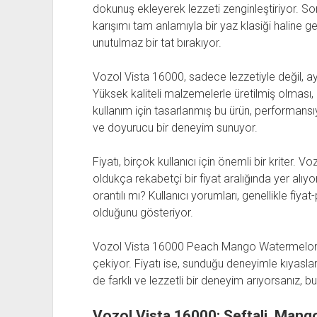
dokunuş ekleyerek lezzeti zenginleştiriyor. Son 
karışımı tam anlamıyla bir yaz klasiği haline
unutulmaz bir tat bırakıyor.
Vozol Vista 16000, sadece lezzetiyle değil, ay
Yüksek kaliteli malzemelerle üretilmiş olması, k
kullanım için tasarlanmış bu ürün, performansıy
ve doyurucu bir deneyim sunuyor.
Fiyatı, birçok kullanıcı için önemli bir kriter.
oldukça rekabetçi bir fiyat aralığında yer alıyor
orantılı mı? Kullanıcı yorumları, genellikle fiy
olduğunu gösteriyor.
Vozol Vista 16000 Peach Mango Watermelon, h
çekiyor. Fiyatı ise, sunduğu deneyimle kıyasl
de farklı ve lezzetli bir deneyim arıyorsanız, b
Vozol Vista 16000: Şeftali, Mang