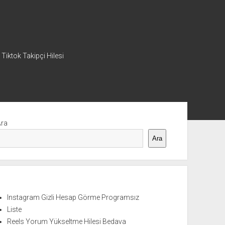
 Tiktok Takipçi Hilesi
nü
Ara
Ara
Instagram Gizli Hesap Görme Programsız
Liste
Reels Yorum Yükseltme Hilesi Bedava