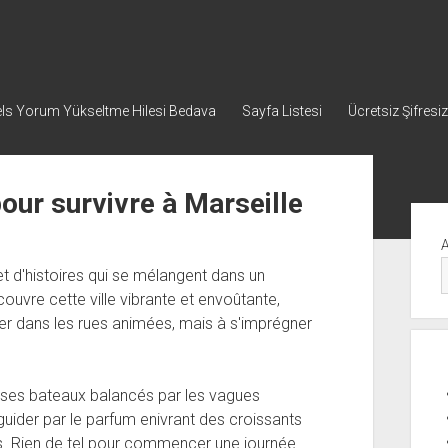
ls Yorum Yükseltme Hilesi Bedava
Sayfa Listesi
Ücretsiz Şifresiz
pour survivre à Marseille
Yan
Me
s et d'histoires qui se mélangent dans un
couvre cette ville vibrante et envoûtante,
uer dans les rues animées, mais à s'imprégner
c ses bateaux balancés par les vagues
guider par le parfum enivrant des croissants
s. Rien de tel pour commencer une journée