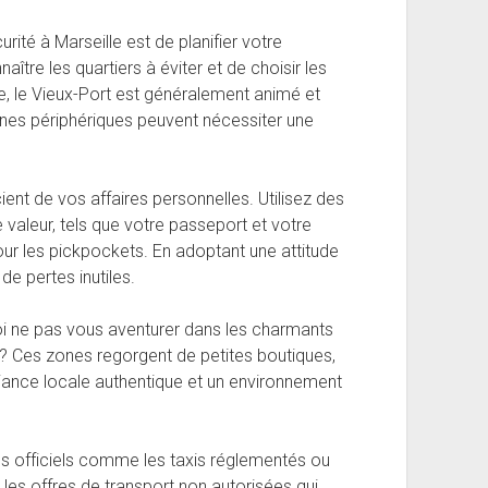
rité à Marseille est de planifier votre
aître les quartiers à éviter et de choisir les
le, le Vieux-Port est généralement animé et
zones périphériques peuvent nécessiter une
ent de vos affaires personnelles. Utilisez des
valeur, tels que votre passeport et votre
pour les pickpockets. En adoptant une attitude
de pertes inutiles.
oi ne pas vous aventurer dans les charmants
 ? Ces zones regorgent de petites boutiques,
biance locale authentique et un environnement
ns officiels comme les taxis réglementés ou
 les offres de transport non autorisées qui