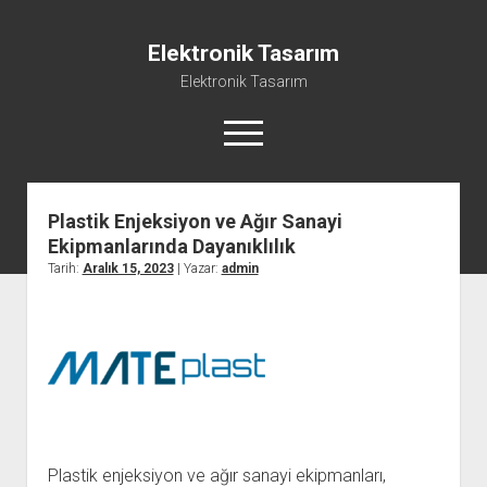
Elektronik Tasarım
Elektronik Tasarım
menüyü
aç
Plastik Enjeksiyon ve Ağır Sanayi
Instagram Gizli Hesap Görme Programsız
Ekipmanlarında Dayanıklılık
Liste
Tarih:
Aralık 15, 2023
| Yazar:
admin
Reels Yorum Yükseltme Hilesi Bedava
Sayfa Listesi
Ücretsiz Şifresiz Tiktok Takipçi Hilesi
Plastik enjeksiyon ve ağır sanayi ekipmanları,