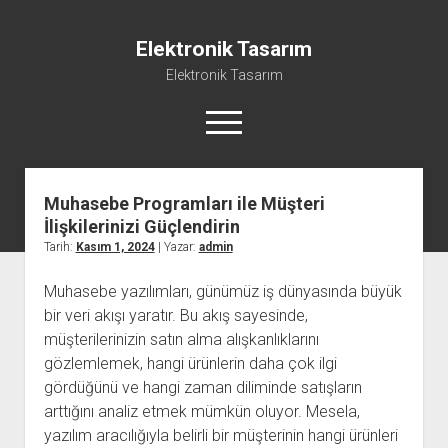
Elektronik Tasarım
Elektronik Tasarım
menüyü
aç
Muhasebe Programları ile Müşteri
Instagram Gizli Hesap Görme Programsız
İlişkilerinizi Güçlendirin
Liste
Tarih:
Kasım 1, 2024
| Yazar:
admin
Reels Yorum Yükseltme Hilesi Bedava
Muhasebe yazılımları, günümüz iş dünyasında büyük
Sayfa Listesi
bir veri akışı yaratır. Bu akış sayesinde,
Ücretsiz Şifresiz Tiktok Takipçi Hilesi
müşterilerinizin satın alma alışkanlıklarını
gözlemlemek, hangi ürünlerin daha çok ilgi
gördüğünü ve hangi zaman diliminde satışların
arttığını analiz etmek mümkün oluyor. Mesela,
yazılım aracılığıyla belirli bir müşterinin hangi ürünleri