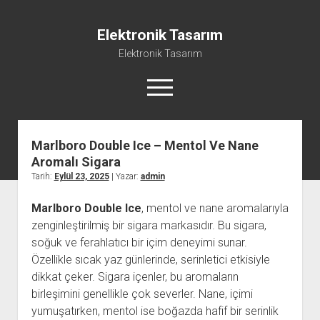
Elektronik Tasarım
Elektronik Tasarım
menüyü
aç
Marlboro Double Ice – Mentol Ve Nane
Instagram Gizli Hesap Görme Programsız
Aromalı Sigara
Liste
Tarih:
Eylül 23, 2025
| Yazar:
admin
Reels Yorum Yükseltme Hilesi Bedava
Marlboro Double Ice
, mentol ve nane aromalarıyla
Sayfa Listesi
zenginleştirilmiş bir sigara markasıdır. Bu sigara,
Ücretsiz Şifresiz Tiktok Takipçi Hilesi
soğuk ve ferahlatıcı bir içim deneyimi sunar.
Özellikle sıcak yaz günlerinde, serinletici etkisiyle
dikkat çeker. Sigara içenler, bu aromaların
birleşimini genellikle çok severler. Nane, içimi
yumuşatırken, mentol ise boğazda hafif bir serinlik