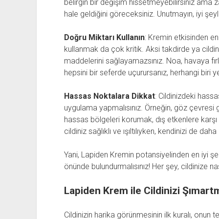
belirgin bir değişim hissetmeyebilirsiniz ama z
hale geldiğini göreceksiniz. Unutmayın, iyi şeyle
Doğru Miktarı Kullanın
: Kremin etkisinden en
kullanmak da çok kritik. Aksi takdirde ya cildin
maddelerini sağlayamazsınız. Noa, havaya fırla
hepsini bir seferde uçurursanız, herhangi biri y
Hassas Noktalara Dikkat
: Cildinizdeki has
uygulama yapmalısınız. Örneğin, göz çevresi g
hassas bölgeleri korumak, dış etkenlere karşı k
cildiniz sağlıklı ve ışıltılıyken, kendinizi de da
Yani, Lapiden Kremin potansiyelinden en iyi şe
önünde bulundurmalısınız! Her şey, cildinize nas
Lapiden Krem ile Cildinizi Şımar
Cildinizin harika görünmesinin ilk kuralı, onun t