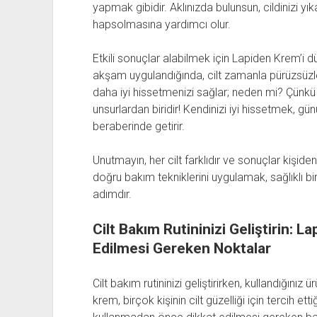
yapmak gibidir. Aklınızda bulunsun, cildinizi
hapsolmasına yardımcı olur.
Etkili sonuçlar alabilmek için Lapiden Krem’i 
akşam uygulandığında, cilt zamanla pürüzsüzleşir
daha iyi hissetmenizi sağlar; neden mi? Çünkü g
unsurlardan biridir! Kendinizi iyi hissetmek, g
beraberinde getirir.
Unutmayın, her cilt farklıdır ve sonuçlar kişide
doğru bakım tekniklerini uygulamak, sağlıklı bi
adımdır.
Cilt Bakım Rutininizi Geliştirin: 
Edilmesi Gereken Noktalar
Cilt bakım rutininizi geliştirirken, kullandığınız
krem, birçok kişinin cilt güzelliği için tercih ett