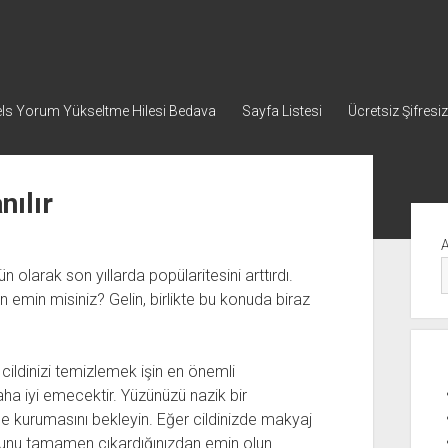
ls Yorum Yükseltme Hilesi Bedava
Sayfa Listesi
Ücretsiz Şifresiz
nılır
Yan
Me
ün olarak son yıllarda popülaritesini arttırdı.
 emin misiniz? Gelin, birlikte bu konuda biraz
ldinizi temizlemek işin en önemli
daha iyi emecektir. Yüzünüzü nazik bir
ifçe kurumasını bekleyin. Eğer cildinizde makyaj
bunu tamamen çıkardığınızdan emin olun.