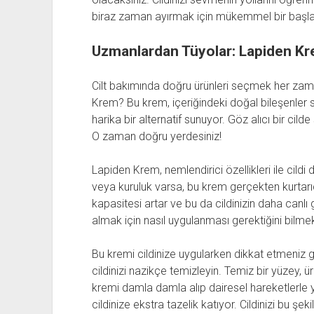
biraz zaman ayırmak için mükemmel bir başla
Uzmanlardan Tüyolar: Lapiden Krem
Cilt bakımında doğru ürünleri seçmek her zam
Krem? Bu krem, içeriğindeki doğal bileşenler sa
harika bir alternatif sunuyor. Göz alıcı bir cil
O zaman doğru yerdesiniz!
Lapiden Krem, nemlendirici özellikleri ile cildi
veya kuruluk varsa, bu krem gerçekten kurtarıcı
kapasitesi artar ve bu da cildinizin daha canlı
almak için nasıl uygulanması gerektiğini bilme
Bu kremi cildinize uygularken dikkat etmeniz g
cildinizi nazikçe temizleyin. Temiz bir yüzey, ü
kremi damla damla alıp dairesel hareketlerle y
cildinize ekstra tazelik katıyor. Cildinizi bu ş