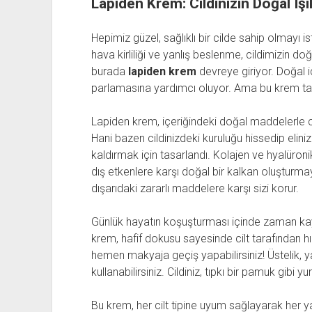
Lapiden Krem: Cildinizin Doğal Işı
Hepimiz güzel, sağlıklı bir cilde sahip olmayı is
hava kirliliği ve yanlış beslenme, cildimizin doğ
burada
lapiden krem
devreye giriyor. Doğal iç
parlamasına yardımcı oluyor. Ama bu krem ta
Lapiden krem, içeriğindeki doğal maddelerle ci
Hani bazen cildinizdeki kuruluğu hissedip elini
kaldırmak için tasarlandı. Kolajen ve hyalüronik a
dış etkenlere karşı doğal bir kalkan oluşturmaya
dışarıdaki zararlı maddelere karşı sizi korur.
Günlük hayatın koşuşturması içinde zaman ka
krem, hafif dokusu sayesinde cilt tarafından h
hemen makyaja geçiş yapabilirsiniz! Üstelik, yağ
kullanabilirsiniz. Cildiniz, tıpkı bir pamuk gibi yum
Bu krem, her cilt tipine uyum sağlayarak her yaş