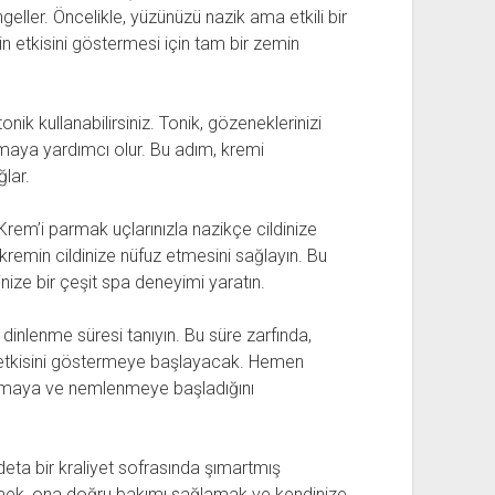
ngeller. Öncelikle, yüzünüzü nazik ama etkili bir
in etkisini göstermesi için tam bir zemin
onik kullanabilirsiniz. Tonik, gözeneklerinizi
amaya yardımcı olur. Bu adım, kremi
lar.
Krem’i parmak uçlarınızla nazikçe cildinize
kremin cildinize nüfuz etmesini sağlayın. Bu
ize bir çeşit spa deneyimi yaratın.
dinlenme süresi tanıyın. Bu süre zarfında,
de etkisini göstermeye başlayacak. Hemen
rlamaya ve nemlenmeye başladığını
adeta bir kraliyet sofrasında şımartmış
enmek, ona doğru bakımı sağlamak ve kendinize