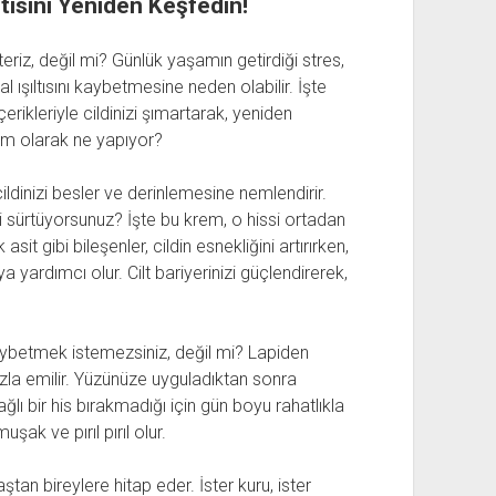
ltısını Yeniden Keşfedin!
teriz, değil mi? Günlük yaşamın getirdiği stres,
al ışıltısını kaybetmesine neden olabilir. İşte
erikleriyle cildinizi şımartarak, yeniden
m olarak ne yapıyor?
ldinizi besler ve derinlemesine nemlendirir.
zi sürtüyorsunuz? İşte bu krem, o hissi ortadan
sit gibi bileşenler, cildin esnekliğini artırırken,
 yardımcı olur. Cilt bariyerinizi güçlendirerek,
ybetmek istemezsiniz, değil mi? Lapiden
ızla emilir. Yüzünüze uyguladıktan sonra
lı bir his bırakmadığı için gün boyu rahatlıkla
uşak ve pırıl pırıl olur.
tan bireylere hitap eder. İster kuru, ister