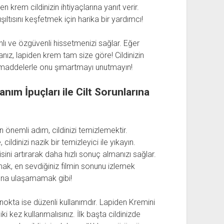
en krem cildinizin ihtiyaçlarına yanıt verir.
şıltısını keşfetmek için harika bir yardımcı!
nlı ve özgüvenli hissetmenizi sağlar. Eğer
ız, lapiden krem tam size göre! Cildinizin
al maddelerle onu şımartmayı unutmayın!
nım İpuçları ile Cilt Sorunlarına
en önemli adım, cildinizi temizlemektir.
dinizi nazik bir temizleyici ile yıkayın.
isini artırarak daha hızlı sonuç almanızı sağlar.
ak, en sevdiğiniz filmin sonunu izlemek
sona ulaşamamak gibi!
nokta ise düzenli kullanımdır. Lapiden Kremini
ki kez kullanmalısınız. İlk başta cildinizde