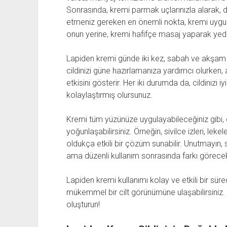
Sonrasında, kremi parmak uçlarınızla alarak, da
etmeniz gereken en önemli nokta, kremi uygula
onun yerine, kremi hafifçe masaj yaparak yedi
Lapiden kremi günde iki kez, sabah ve akşam 
cildinizi güne hazırlamanıza yardımcı olurke
etkisini gösterir. Her iki durumda da, cildinizi 
kolaylaştırmış olursunuz.
Kremi tüm yüzünüze uygulayabileceğiniz gibi, ö
yoğunlaşabilirsiniz. Örneğin, sivilce izleri, lek
oldukça etkili bir çözüm sunabilir. Unutmayın, s
ama düzenli kullanım sonrasında farkı görecek
Lapiden kremi kullanımı kolay ve etkili bir süre
mükemmel bir cilt görünümüne ulaşabilirsiniz. 
oluşturun!