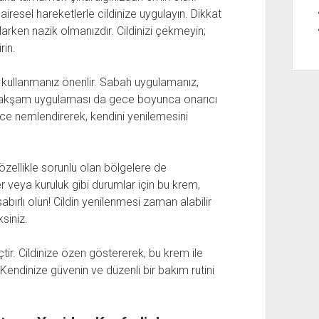
iresel hareketlerle cildinize uygulayın. Dikkat
rken nazik olmanızdır. Cildinizi çekmeyin;
rin.
kullanmanız önerilir. Sabah uygulamanız,
n, akşam uygulaması da gece boyunca onarıcı
iyice nemlendirerek, kendini yenilemesini
zellikle sorunlu olan bölgelere de
eler veya kuruluk gibi durumlar için bu krem,
abırlı olun! Cildin yenilenmesi zaman alabilir
siniz.
çtir. Cildinize özen göstererek, bu krem ile
Kendinize güvenin ve düzenli bir bakım rutini