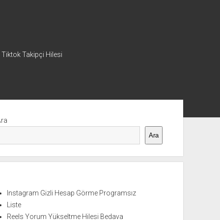
 Tiktok Takipçi Hilesi
nü
Ara
Ara
Instagram Gizli Hesap Görme Programsız
Liste
Reels Yorum Yükseltme Hilesi Bedava