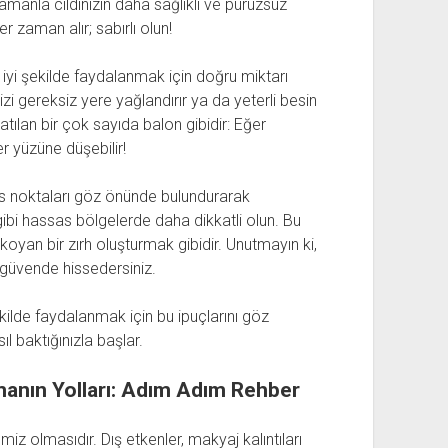
amanla cildinizin daha sağlıklı ve pürüzsüz
r zaman alır; sabırlı olun!
 iyi şekilde faydalanmak için doğru miktarı
izi gereksiz yere yağlandırır ya da yeterli besin
tılan bir çok sayıda balon gibidir: Eğer
er yüzüne düşebilir!
sas noktaları göz önünde bulundurarak
ibi hassas bölgelerde daha dikkatli olun. Bu
oyan bir zırh oluşturmak gibidir. Unutmayın ki,
ha güvende hissedersiniz.
kilde faydalanmak için bu ipuçlarını göz
ıl baktığınızla başlar.
tmanın Yolları: Adım Adım Rehber
emiz olmasıdır. Dış etkenler, makyaj kalıntıları