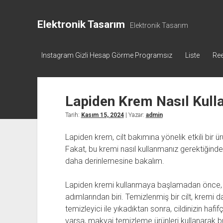
Elektronik Tasarım
Elektronik Tasarım
Instagram Gizli Hesap Görme Programsız
Liste
Ree
Lapiden Krem Nasıl Kulla
Tarih:
Kasım 15, 2024
| Yazar:
admin
Lapiden krem, cilt bakımına yönelik etkili bir ür
Fakat, bu kremi nasıl kullanmanız gerektiğinden
daha derinlemesine bakalım.
Lapiden kremi kullanmaya başlamadan önce, ci
adımlarından biri. Temizlenmiş bir cilt, kremi 
temizleyici ile yıkadıktan sonra, cildinizin haf
varsa, makyaj temizleme ürünleri kullanarak 