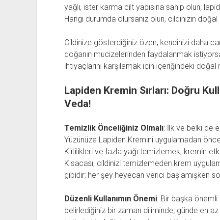
yağlı, ister karma cilt yapısına sahip olun; lapid
Hangi durumda olursanız olun, cildinizin doğal ı
Cildinize gösterdiğiniz özen, kendinizi daha ca
doğanın mucizelerinden faydalanmak istiyorsan
ihtiyaçlarını karşılamak için içeriğindeki doğ
Lapiden Kremin Sırları: Doğru Kulla
Veda!
Temizlik Önceliğiniz Olmalı
: İlk ve belki de 
Yüzünüze Lapiden Kremini uygulamadan önce, cil
Kirlilikleri ve fazla yağı temizlemek, kremin etk
Kısacası, cildinizi temizlemeden krem uygulam
gibidir; her şey heyecan verici başlamışken 
Düzenli Kullanımın Önemi
: Bir başka önemli 
belirlediğiniz bir zaman diliminde, günde en az i