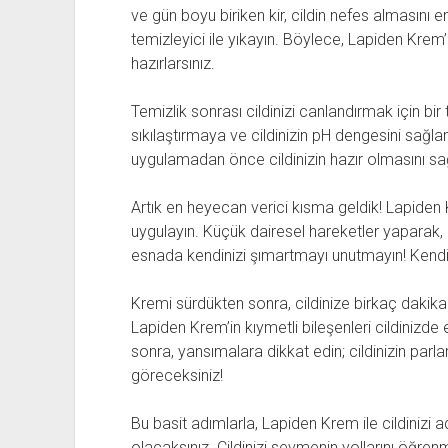
ve gün boyu biriken kir, cildin nefes almasını e
temizleyici ile yıkayın. Böylece, Lapiden Krem’
hazırlarsınız.
Temizlik sonrası cildinizi canlandırmak için bir t
sıkılaştırmaya ve cildinizin pH dengesini sağl
uygulamadan önce cildinizin hazır olmasını sağ
Artık en heyecan verici kısma geldik! Lapiden 
uygulayın. Küçük dairesel hareketler yaparak, 
esnada kendinizi şımartmayı unutmayın! Kendin
Kremi sürdükten sonra, cildinize birkaç dakika 
Lapiden Krem’in kıymetli bileşenleri cildiniz
sonra, yansımalara dikkat edin; cildinizin pa
göreceksiniz!
Bu basit adımlarla, Lapiden Krem ile cildinizi 
olacaksınız. Cildinizi sevmenin yollarını öğr