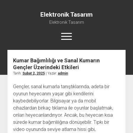
Elektronik Tasarım
Elektronik Tasarım
menüyü
aç
Kumar Bağımlılığı ve Sanal Kumarın
Instagram Gizli Hesap Görme Programsız
Gençler Üzerindeki Etkileri
Liste
Tarih:
Şubat 2, 2025
| Yazar:
admin
Reels Yorum Yükseltme Hilesi Bedava
Gençler, sanal kumarla tanıştıklarında, adeta bir
Sayfa Listesi
oyunun heyecanını yaşar gibi kendilerini
Ücretsiz Şifresiz Tiktok Takipçi Hilesi
kaybedebiliyorlar. Bilgisayar ya da mobil
cihazlardan birkaç tıklama ile oyunlar başlatmak,
onları heyecanlandırıyor. Ancak, bu heyecan kısa
sürede kumar bağımlılığına dönüşebilir. Tıpkı bir
video oyununda seviye atlama hissi gibi,