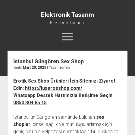
Elektronik Tasarım
Elektronik Tasarım
menüyü
aç
İstanbul Güngören Sex Shop
Instagram Gizli Hesap Görme Programsız
Tarih:
Mart 20, 2025
| Yazar:
admin
Liste
Erotik Sex Shop Ürünleri İçin Sitemizi Ziyaret
Reels Yorum Yükseltme Hilesi Bedava
Edin:
https://luxerosshop.com/
Sayfa Listesi
Whatsapp Destek Hattımızla İletişime Geçin:
Ücretsiz Şifresiz Tiktok Takipçi Hilesi
0850 304 85 15
İstanbul’un Güngören semtinde bulunan
sex
shoplar
, cinsel sağlık ve mutluluğu artırmak için
geniş bir ürün yelpazesi sunmaktadır. Bu dükkanlar,