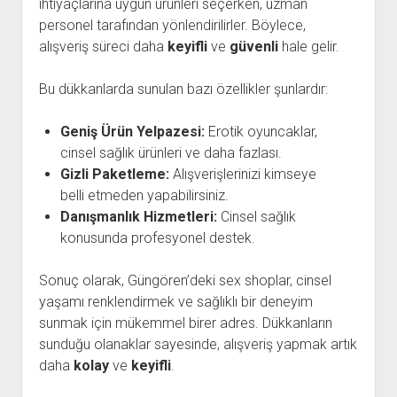
ihtiyaçlarına uygun ürünleri seçerken, uzman
personel tarafından yönlendirilirler. Böylece,
alışveriş süreci daha
keyifli
ve
güvenli
hale gelir.
Bu dükkanlarda sunulan bazı özellikler şunlardır:
Geniş Ürün Yelpazesi:
Erotik oyuncaklar,
cinsel sağlık ürünleri ve daha fazlası.
Gizli Paketleme:
Alışverişlerinizi kimseye
belli etmeden yapabilirsiniz.
Danışmanlık Hizmetleri:
Cinsel sağlık
konusunda profesyonel destek.
Sonuç olarak, Güngören’deki sex shoplar, cinsel
yaşamı renklendirmek ve sağlıklı bir deneyim
sunmak için mükemmel birer adres. Dükkanların
sunduğu olanaklar sayesinde, alışveriş yapmak artık
daha
kolay
ve
keyifli
.