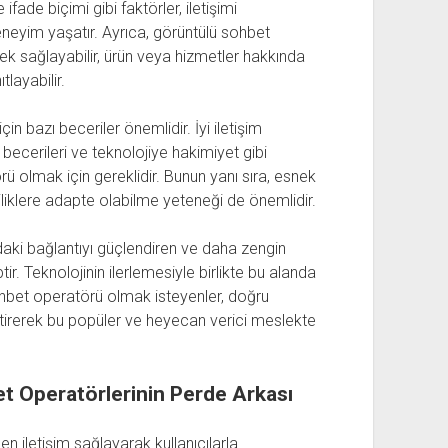
ifade biçimi gibi faktörler, iletişimi
 deneyim yaşatır. Ayrıca, görüntülü sohbet
stek sağlayabilir, ürün veya hizmetler hakkında
tlayabilir.
n bazı beceriler önemlidir. İyi iletişim
becerileri ve teknolojiye hakimiyet gibi
örü olmak için gereklidir. Bunun yanı sıra, esnek
liklere adapte olabilme yeteneği de önemlidir.
daki bağlantıyı güçlendiren ve daha zengin
ir. Teknolojinin ilerlemesiyle birlikte bu alanda
hbet operatörü olmak isteyenler, doğru
iştirerek bu popüler ve heyecan verici meslekte
t Operatörlerinin Perde Arkası
n iletişim sağlayarak kullanıcılarla