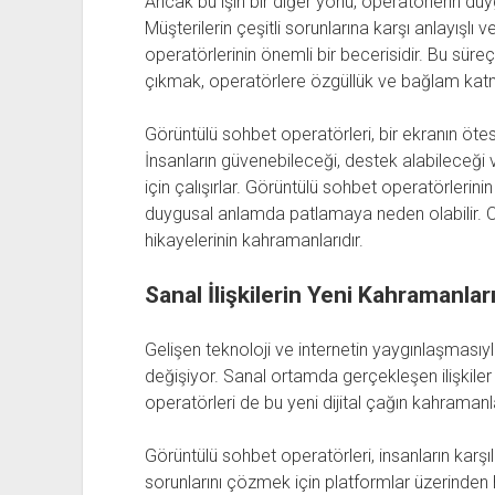
Ancak bu işin bir diğer yönü, operatörlerin du
Müşterilerin çeşitli sorunlarına karşı anlayışlı
operatörlerinin önemli bir becerisidir. Bu sür
çıkmak, operatörlere özgüllük ve bağlam kat
Görüntülü sohbet operatörleri, bir ekranın ötesi
İnsanların güvenebileceği, destek alabileceği 
için çalışırlar. Görüntülü sohbet operatörlerini
duygusal anlamda patlamaya neden olabilir. On
hikayelerinin kahramanlarıdır.
Sanal İlişkilerin Yeni Kahramanla
Gelişen teknoloji ve internetin yaygınlaşmasıyla b
değişiyor. Sanal ortamda gerçekleşen ilişkile
operatörleri de bu yeni dijital çağın kahramanl
Görüntülü sohbet operatörleri, insanların karşılaş
sorunlarını çözmek için platformlar üzerinde