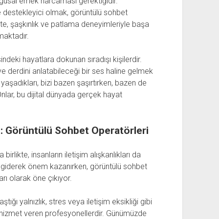
ygusal emek harcaması gerektiğidir.
 ve destekleyici olmak, görüntülü sohbet
eçte, şaşkınlık ve patlama deneyimleriyle başa
maktadır.
ndeki hayatlara dokunan sıradışı kişilerdir.
ve derdini anlatabileceği bir ses haline gelmek
n yaşadıkları, bizi bazen şaşırtırken, bazen de
lar, bu dijital dünyada gerçek hayat
rı: Görüntülü Sohbet Operatörleri
irlikte, insanların iletişim alışkanlıkları da
r giderek önem kazanırken, görüntülü sohbet
arı olarak öne çıkıyor.
tığı yalnızlık, stres veya iletişim eksikliği gibi
n hizmet veren profesyonellerdir. Günümüzde