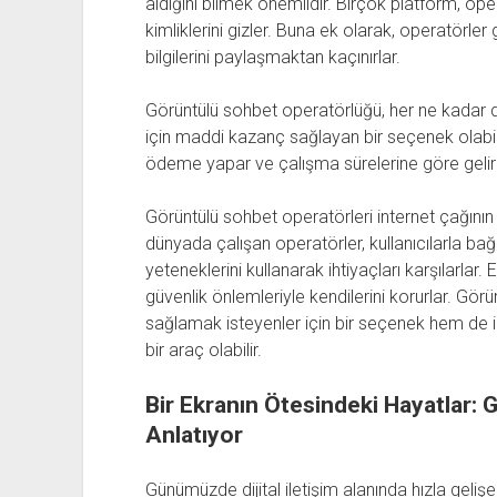
aldığını bilmek önemlidir. Birçok platform, oper
kimliklerini gizler. Buna ek olarak, operatörler 
bilgilerini paylaşmaktan kaçınırlar.
Görüntülü sohbet operatörlüğü, her ne kadar di
için maddi kazanç sağlayan bir seçenek olabili
ödeme yapar ve çalışma sürelerine göre gelir 
Görüntülü sohbet operatörleri internet çağının 
dünyada çalışan operatörler, kullanıcılarla bağ
yeteneklerini kullanarak ihtiyaçları karşılarlar.
güvenlik önlemleriyle kendilerini korurlar. G
sağlamak isteyenler için bir seçenek hem de in
bir araç olabilir.
Bir Ekranın Ötesindeki Hayatlar:
Anlatıyor
Günümüzde dijital iletişim alanında hızla gelişe