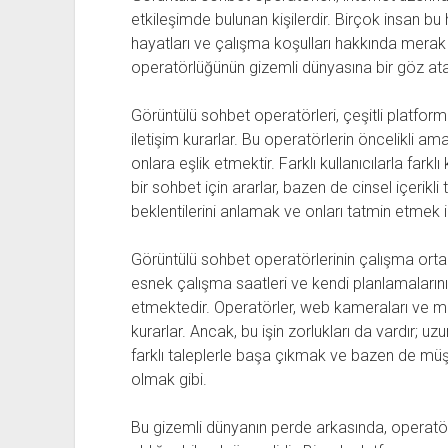
etkileşimde bulunan kişilerdir. Birçok insan bu 
hayatları ve çalışma koşulları hakkında merak
operatörlüğünün gizemli dünyasına bir göz at
Görüntülü sohbet operatörleri, çeşitli platfor
iletişim kurarlar. Bu operatörlerin öncelikli amac
onlara eşlik etmektir. Farklı kullanıcılarla fark
bir sohbet için ararlar, bazen de cinsel içerikli
beklentilerini anlamak ve onları tatmin etmek iç
Görüntülü sohbet operatörlerinin çalışma ortamı
esnek çalışma saatleri ve kendi planlamaların
etmektedir. Operatörler, web kameraları ve mikro
kurarlar. Ancak, bu işin zorlukları da vardır; 
farklı taleplerle başa çıkmak ve bazen de müşte
olmak gibi.
Bu gizemli dünyanın perde arkasında, operatör