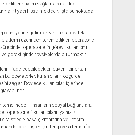
 etkinliklere uyum sağlamada zorluk
rma ihtiyacı hissetmektedir. İşte bu noktada
aleplerini yerine getirmek ve onlara destek
ir platform üzerinden tercih ettikleri operatörle
im sürecinde, operatörlerin görevi, kullanıcının
k ve gerektiğinde tavsiyelerde bulunmaktır.
erini ifade edebilecekleri güvenli bir ortam
şan bu operatörler, kullanıcıların özgürce
ini sağlar. Böylece kullanıcılar, içlerinde
layabilirler.
n temel nedeni, insanların sosyal bağlantılara
t operatörleri, kullanıcıların yalnızlık
 sıra stresle başa çıkmalarına ve iletişim
amanda, bazı kişiler için terapiye alternatif bir