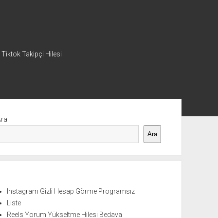
 Tiktok Takipçi Hilesi
nü
Ara
Ara
Instagram Gizli Hesap Görme Programsız
Liste
Reels Yorum Yükseltme Hilesi Bedava