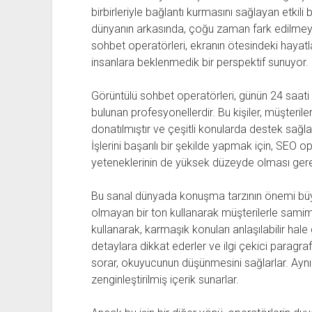
birbirleriyle bağlantı kurmasını sağlayan etkili 
dünyanın arkasında, çoğu zaman fark edilmeye
sohbet operatörleri, ekranın ötesindeki hayatl
insanlara beklenmedik bir perspektif sunuyor.
Görüntülü sohbet operatörleri, günün 24 saati
bulunan profesyonellerdir. Bu kişiler, müşteril
donatılmıştır ve çeşitli konularda destek sağlam
İşlerini başarılı bir şekilde yapmak için, SEO o
yeteneklerinin de yüksek düzeyde olması ger
Bu sanal dünyada konuşma tarzının önemi büyü
olmayan bir ton kullanarak müşterilerle samimi b
kullanarak, karmaşık konuları anlaşılabilir hale
detaylara dikkat ederler ve ilgi çekici paragrafla
sorar, okuyucunun düşünmesini sağlarlar. Aynı
zenginleştirilmiş içerik sunarlar.