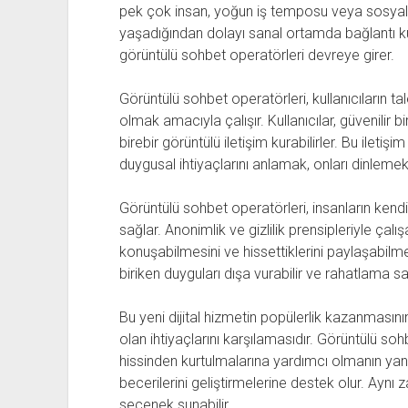
pek çok insan, yoğun iş temposu veya sosyal
yaşadığından dolayı sanal ortamda bağlantı ku
görüntülü sohbet operatörleri devreye girer.
Görüntülü sohbet operatörleri, kullanıcıların t
olmak amacıyla çalışır. Kullanıcılar, güvenilir b
birebir görüntülü iletişim kurabilirler. Bu iletiş
duygusal ihtiyaçlarını anlamak, onları dinleme
Görüntülü sohbet operatörleri, insanların kendil
sağlar. Anonimlik ve gizlilik prensipleriyle çalı
konuşabilmesini ve hissettiklerini paylaşabilmes
biriken duyguları dışa vurabilir ve rahatlama sağ
Bu yeni dijital hizmetin popülerlik kazanmasını
olan ihtiyaçlarını karşılamasıdır. Görüntülü sohbe
hissinden kurtulmalarına yardımcı olmanın yanı
becerilerini geliştirmelerine destek olur. Aynı z
seçenek sunabilir.