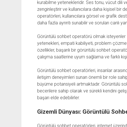
kurabilme yetenekleridir. Ses tonu, vücut dili ve 
zenginleştirir ve kullanıcılara daha kişisel bir
operatörleri, kullanıcılara görsel ve grafik de
daha fazla ayrıntı sunabilir ve soruları canlı yanı
Görüntülü sohbet operatörü olmak isteyenler içi
yetenekleri, empati kabiliyeti, problem çözme 
özellikler, başarılı bir görüntülü sohbet operat
çalışma saatlerine uyum sağlama ve farklı kişi
Görüntülü sohbet operatörleri, insanlar arasın
iletişim deneyimleri sunan önemli bir role sahipt
büyüme potansiyeli artmaktadır. Görüntülü so
becerilere sahip olarak ve sürekli kendini gel
başarı elde edebilirler.
Gizemli Dünyası: Görüntülü Sohbe
Görüntülü sohbet operatörleri, internet üzerinde