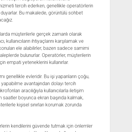
hizmeti tercih ederken, genellikle operatörlerin
 duyarlar. Bu makalede, görüntülü sohbet
acağız.
mlarda müşterilerle gerçek zamanlı olarak
ı, kullanıcıların ihtiyaçlarını karşılamak ve
lı konuları ele alabilirler; bazen sadece samimi
 taleplerde bulunurlar. Operatörler, müşterilerin
in empati yeteneklerini kullanırlar.
 genellikle evleridir. Bu işi yapanların çoğu,
ı yapabilme avantajından dolayı tercih
fonları aracılığıyla kullanıcılarla iletişim
uzun saatler boyunca ekran başında kalmak,
rilerle kişisel sınırları korumak zorunda
lerin kendilerini güvende tutmak için önlemler