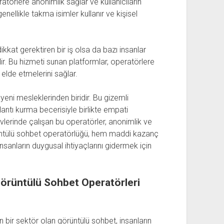
atörlere anonimlik sağlar ve kullanıcıların
genellikle takma isimler kullanır ve kişisel
kkat gerektiren bir iş olsa da bazı insanlar
r. Bu hizmeti sunan platformlar, operatörlere
elde etmelerini sağlar.
yeni mesleklerinden biridir. Bu gizemli
lantı kurma becerisiyle birlikte empati
 Evlerinde çalışan bu operatörler, anonimlik ve
örüntülü sohbet operatörlüğü, hem maddi kazanç
sanların duygusal ihtiyaçlarını gidermek için
 Görüntülü Sohbet Operatörleri
n bir sektör olan görüntülü sohbet, insanların