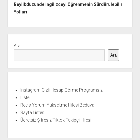
Beylikdüzünde İngilizceyi Öğrenmenin Sürdürülebilir
Yolları
Yan
Menü
Ara
Ara
Instagram Gizli Hesap Görme Programsız
Liste
Reels Yorum Yükseltme Hilesi Bedava
Sayfa Listesi
Ücretsiz Şifresiz Tiktok Takipçi Hilesi