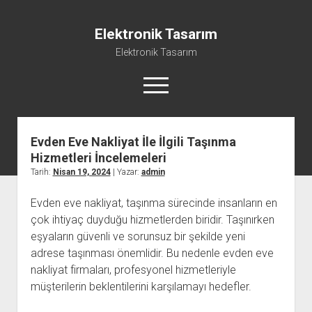
Elektronik Tasarım
Elektronik Tasarım
menüyü
aç
Evden Eve Nakliyat İle İlgili Taşınma
Instagram Gizli Hesap Görme Programsız
Hizmetleri İncelemeleri
Liste
Tarih:
Nisan 19, 2024
| Yazar:
admin
Reels Yorum Yükseltme Hilesi Bedava
Evden eve nakliyat, taşınma sürecinde insanların en
Sayfa Listesi
çok ihtiyaç duyduğu hizmetlerden biridir. Taşınırken
Ücretsiz Şifresiz Tiktok Takipçi Hilesi
eşyaların güvenli ve sorunsuz bir şekilde yeni
adrese taşınması önemlidir. Bu nedenle evden eve
nakliyat firmaları, profesyonel hizmetleriyle
müşterilerin beklentilerini karşılamayı hedefler.