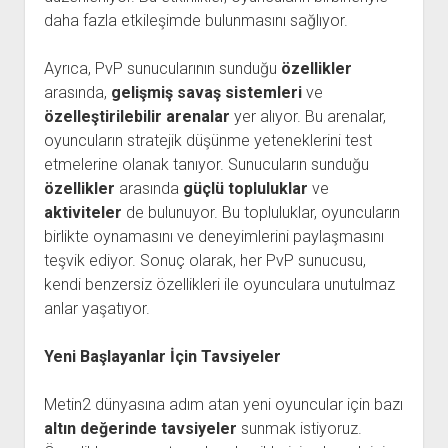
daha fazla etkileşimde bulunmasını sağlıyor.
Ayrıca, PvP sunucularının sunduğu
özellikler
arasında,
gelişmiş savaş sistemleri
ve
özelleştirilebilir arenalar
yer alıyor. Bu arenalar,
oyuncuların stratejik düşünme yeteneklerini test
etmelerine olanak tanıyor. Sunucuların sunduğu
özellikler
arasında
güçlü topluluklar
ve
aktiviteler
de bulunuyor. Bu topluluklar, oyuncuların
birlikte oynamasını ve deneyimlerini paylaşmasını
teşvik ediyor. Sonuç olarak, her PvP sunucusu,
kendi benzersiz özellikleri ile oyunculara unutulmaz
anlar yaşatıyor.
Yeni Başlayanlar İçin Tavsiyeler
Metin2 dünyasına adım atan yeni oyuncular için bazı
altın değerinde tavsiyeler
sunmak istiyoruz.