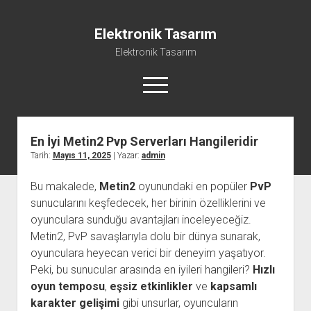
Elektronik Tasarım
Elektronik Tasarım
menüyü
aç
En İyi Metin2 Pvp Serverları Hangileridir
Instagram Gizli Hesap Görme Programsız
Tarih:
Mayıs 11, 2025
| Yazar:
admin
Liste
Bu makalede,
Metin2
oyunundaki en popüler
PvP
Reels Yorum Yükseltme Hilesi Bedava
sunucularını keşfedecek, her birinin özelliklerini ve
Sayfa Listesi
oyunculara sunduğu avantajları inceleyeceğiz.
Ücretsiz Şifresiz Tiktok Takipçi Hilesi
Metin2, PvP savaşlarıyla dolu bir dünya sunarak,
oyunculara heyecan verici bir deneyim yaşatıyor.
Peki, bu sunucular arasında en iyileri hangileri?
Hızlı
oyun temposu
,
eşsiz etkinlikler
ve
kapsamlı
karakter gelişimi
gibi unsurlar, oyuncuların