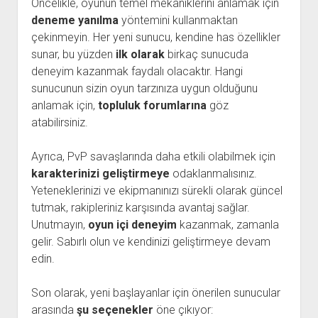
Öncelikle, oyunun temel mekaniklerini anlamak için
deneme yanılma
yöntemini kullanmaktan
çekinmeyin. Her yeni sunucu, kendine has özellikler
sunar, bu yüzden
ilk olarak
birkaç sunucuda
deneyim kazanmak faydalı olacaktır. Hangi
sunucunun sizin oyun tarzınıza uygun olduğunu
anlamak için,
topluluk forumlarına
göz
atabilirsiniz.
Ayrıca, PvP savaşlarında daha etkili olabilmek için
karakterinizi geliştirmeye
odaklanmalısınız.
Yeteneklerinizi ve ekipmanınızı sürekli olarak güncel
tutmak, rakipleriniz karşısında avantaj sağlar.
Unutmayın,
oyun içi deneyim
kazanmak, zamanla
gelir. Sabırlı olun ve kendinizi geliştirmeye devam
edin.
Son olarak, yeni başlayanlar için önerilen sunucular
arasında
şu seçenekler
öne çıkıyor: