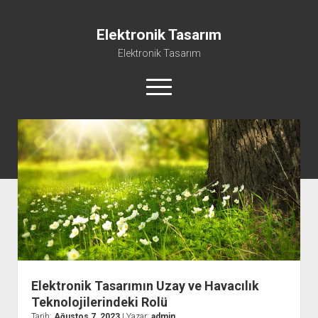
Elektronik Tasarım
Elektronik Tasarım
menüyü
aç
Instagram Gizli Hesap Görme Programsız
Liste
Reels Yorum Yükseltme Hilesi Bedava
Sayfa Listesi
Ücretsiz Şifresiz Tiktok Takipçi Hilesi
Elektronik Tasarımın Uzay ve Havacılık
Teknolojilerindeki Rolü
Tarih:
Ağustos 7, 2023
| Yazar:
admin