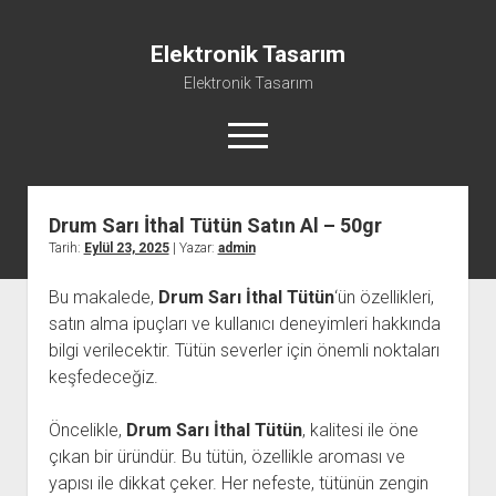
Elektronik Tasarım
Elektronik Tasarım
menüyü
aç
Drum Sarı İthal Tütün Satın Al – 50gr
Instagram Gizli Hesap Görme Programsız
Tarih:
Eylül 23, 2025
| Yazar:
admin
Liste
Bu makalede,
Drum Sarı İthal Tütün
‘ün özellikleri,
Reels Yorum Yükseltme Hilesi Bedava
satın alma ipuçları ve kullanıcı deneyimleri hakkında
Sayfa Listesi
bilgi verilecektir. Tütün severler için önemli noktaları
Ücretsiz Şifresiz Tiktok Takipçi Hilesi
keşfedeceğiz.
Öncelikle,
Drum Sarı İthal Tütün
, kalitesi ile öne
çıkan bir üründür. Bu tütün, özellikle aroması ve
yapısı ile dikkat çeker. Her nefeste, tütünün zengin