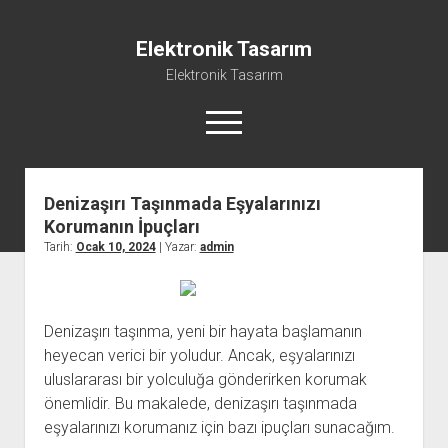
Elektronik Tasarım
Elektronik Tasarım
menüyü
aç
Denizaşırı Taşınmada Eşyalarınızı
Instagram Gizli Hesap Görme Programsız
Korumanın İpuçları
Liste
Tarih:
Ocak 10, 2024
| Yazar:
admin
Reels Yorum Yükseltme Hilesi Bedava
Sayfa Listesi
Denizaşırı taşınma, yeni bir hayata başlamanın
Ücretsiz Şifresiz Tiktok Takipçi Hilesi
heyecan verici bir yoludur. Ancak, eşyalarınızı
uluslararası bir yolculuğa gönderirken korumak
önemlidir. Bu makalede, denizaşırı taşınmada
eşyalarınızı korumanız için bazı ipuçları sunacağım.