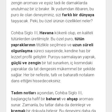
zengin aroması ve eşsiz tadı ile damaklarda
unutulmaz bir iz bırakır. İlk yudumdan itibaren, bu
puro ile olan deneyiminiz, sizi
farklı bir dünyaya
taşıyacak. Peki, bu özel ürünün özellikleri neler?
Cohiba Siglo III,
Havana
kökenli olup, en kaliteli
tütünlerden üretilmiştir. Bu özel puro,
tütün
yapraklarının
titizlikle seçilmesi ve
uzun süreli
olgunlaşma
süreci sayesinde, kendine has bir
lezzet profili geliştirir. Puroyu sarmalayan yaprak,
güçlü ve zengin
bir tat sunarken, iç kısmındaki
yapraklar da tat dengesini mükemmel bir şekilde
sağlar. Her bir nefeste, tatlı ve baharatlı notaların
dans ettiğini hissedeceksiniz.
Tadım notları
açısından, Cohiba Siglo III,
başlangıçta hafif bir
baharat
ve
ahşap
aroması
sunar. Zamanla, bu tatlar daha da derinleşir ve
kremalı
bir dokuyla birleşir. Bu deneyimi daha da