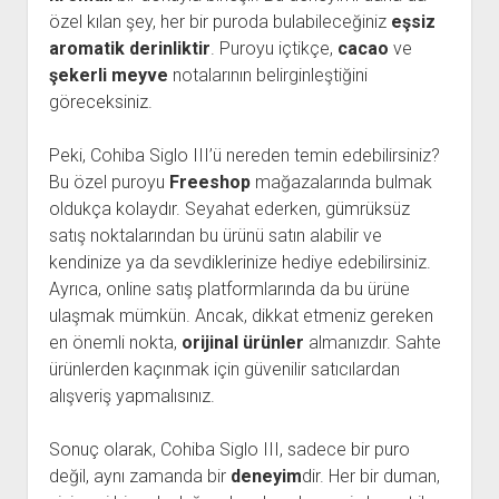
özel kılan şey, her bir puroda bulabileceğiniz
eşsiz
aromatik derinliktir
. Puroyu içtikçe,
cacao
ve
şekerli meyve
notalarının belirginleştiğini
göreceksiniz.
Peki, Cohiba Siglo III’ü nereden temin edebilirsiniz?
Bu özel puroyu
Freeshop
mağazalarında bulmak
oldukça kolaydır. Seyahat ederken, gümrüksüz
satış noktalarından bu ürünü satın alabilir ve
kendinize ya da sevdiklerinize hediye edebilirsiniz.
Ayrıca, online satış platformlarında da bu ürüne
ulaşmak mümkün. Ancak, dikkat etmeniz gereken
en önemli nokta,
orijinal ürünler
almanızdır. Sahte
ürünlerden kaçınmak için güvenilir satıcılardan
alışveriş yapmalısınız.
Sonuç olarak, Cohiba Siglo III, sadece bir puro
değil, aynı zamanda bir
deneyim
dir. Her bir duman,