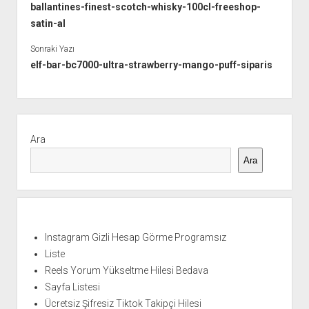
ballantines-finest-scotch-whisky-100cl-freeshop-
satin-al
Sonraki Yazı
elf-bar-bc7000-ultra-strawberry-mango-puff-siparis
Yan
Menü
Ara
Ara
Instagram Gizli Hesap Görme Programsız
Liste
Reels Yorum Yükseltme Hilesi Bedava
Sayfa Listesi
Ücretsiz Şifresiz Tiktok Takipçi Hilesi