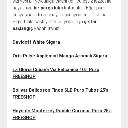
sizi yeni bir yolculuğa çıkarırken, bu eşsiz lezzet ile
hayatınıza
bir parça lüks
katacaktır. Eğer puro
dünyasına adım atmayı düşünüyorsanız, Cohiba
Siglo III ile başlayarak bu yolculuğa
şık bir
başlangıç
yapabilirsiniz.
Davidoff White Sigara
Oris Pulse Applemint Mango Aromalı Sigara
La Gloria Cubana Via Balcanica 10’s Puro
FREESHOP
Bolivar Belicosos Finos SLB Puro Tubos 25’s
FREESHOP
Hoyo de Monterrey Double Coronas Puro 25’s
FREESHOP