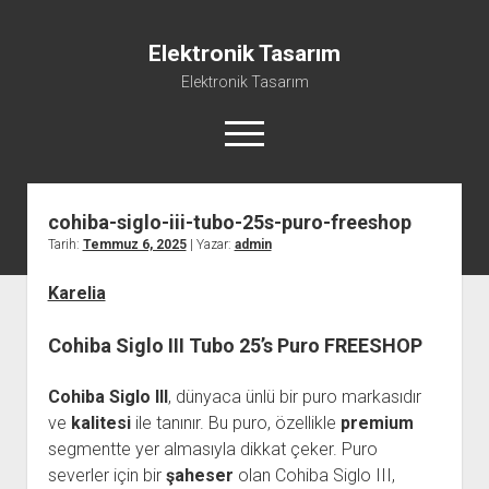
Elektronik Tasarım
Elektronik Tasarım
menüyü
aç
cohiba-siglo-iii-tubo-25s-puro-freeshop
Instagram Gizli Hesap Görme Programsız
Tarih:
Temmuz 6, 2025
| Yazar:
admin
Liste
Karelia
Reels Yorum Yükseltme Hilesi Bedava
Sayfa Listesi
Cohiba Siglo III Tubo 25’s Puro FREESHOP
Ücretsiz Şifresiz Tiktok Takipçi Hilesi
Cohiba Siglo III
, dünyaca ünlü bir puro markasıdır
ve
kalitesi
ile tanınır. Bu puro, özellikle
premium
segmentte yer almasıyla dikkat çeker. Puro
severler için bir
şaheser
olan Cohiba Siglo III,