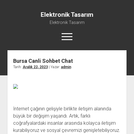
Elektronik Tasarım
Elektronik Tasarım
menüyü
aç
Bursa Canli Sohbet Chat
Instagram Gizli Hesap Görme Programsız
Tarih:
Aralık 22, 2023
| Yazar:
admin
Liste
Reels Yorum Yükseltme Hilesi Bedava
Sayfa Listesi
Ücretsiz Şifresiz Tiktok Takipçi Hilesi
İnternet çağının gelişiyle birlikte iletişim alanında
büyük bir değişim yaşandı. Artık, farklı
coğrafyalardaki insanlar arasında kolayca iletişim
kurabiliyoruz ve sosyal çevremizi genişletebiliyoruz.