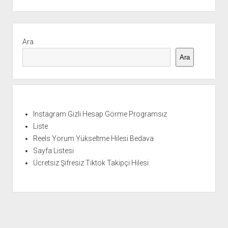
Yan
Menü
Ara
Ara
Instagram Gizli Hesap Görme Programsız
Liste
Reels Yorum Yükseltme Hilesi Bedava
Sayfa Listesi
Ücretsiz Şifresiz Tiktok Takipçi Hilesi