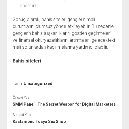
önemlidir.
Sonuç olarak, bahis siteleri gençlerin mali
durumlarını olumsuz yönde etkileyebilir. Bu nedenle,
gençlerin bahis alışkanlıklarını gözden geçirmeleri
ve finansal okuryazarlıklarını artırmaları, gelecekteki
mali sorunlardan kaçınmalarına yardımcı olabilir.
Bahis siteleri
Tarih:
Uncategorized
Önceki Yazı
SMM Panel_ The Secret Weapon for Digital Marketers
Sonraki Yazı
Kastamonu Tosya Sex Shop