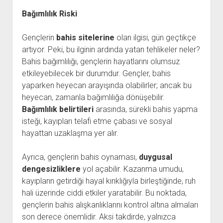
Bağımlılık Riski
Gençlerin
bahis sitelerine
olan ilgisi, gün geçtikçe
artıyor. Peki, bu ilginin ardında yatan tehlikeler neler?
Bahis bağımlılığı, gençlerin hayatlarını olumsuz
etkileyebilecek bir durumdur. Gençler, bahis
yaparken heyecan arayışında olabilirler; ancak bu
heyecan, zamanla bağımlılığa dönüşebilir.
Bağımlılık belirtileri
arasında, sürekli bahis yapma
isteği, kayıpları telafi etme çabası ve sosyal
hayattan uzaklaşma yer alır.
Ayrıca, gençlerin bahis oynaması,
duygusal
dengesizliklere
yol açabilir. Kazanma umudu,
kayıpların getirdiği hayal kırıklığıyla birleştiğinde, ruh
hali üzerinde ciddi etkiler yaratabilir. Bu noktada,
gençlerin bahis alışkanlıklarını kontrol altına almaları
son derece önemlidir. Aksi takdirde, yalnızca