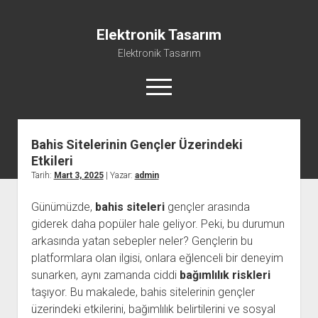
Elektronik Tasarım
Elektronik Tasarım
menüyü
aç
Bahis Sitelerinin Gençler Üzerindeki
Instagram Gizli Hesap Görme Programsız
Etkileri
Liste
Tarih:
Mart 3, 2025
| Yazar:
admin
Reels Yorum Yükseltme Hilesi Bedava
Günümüzde,
bahis siteleri
gençler arasında
Sayfa Listesi
giderek daha popüler hale geliyor. Peki, bu durumun
Ücretsiz Şifresiz Tiktok Takipçi Hilesi
arkasında yatan sebepler neler? Gençlerin bu
platformlara olan ilgisi, onlara eğlenceli bir deneyim
sunarken, aynı zamanda ciddi
bağımlılık riskleri
taşıyor. Bu makalede, bahis sitelerinin gençler
üzerindeki etkilerini, bağımlılık belirtilerini ve sosyal