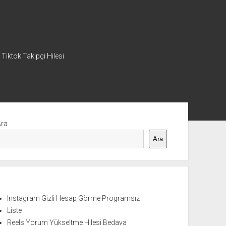
 Tiktok Takipçi Hilesi
nü
Ara
Ara
Instagram Gizli Hesap Görme Programsız
Liste
Reels Yorum Yükseltme Hilesi Bedava