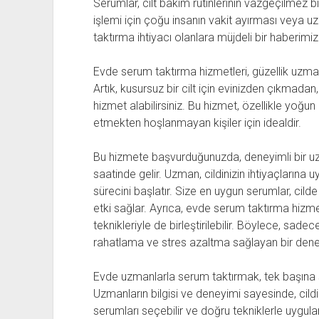
Serumlar, cilt bakım rutinlerinin vazgeçilmez b
işlemi için çoğu insanın vakit ayırması veya u
taktırma ihtiyacı olanlara müjdeli bir haberimi
Evde serum taktırma hizmetleri, güzellik uzman
Artık, kusursuz bir cilt için evinizden çıkmad
hizmet alabilirsiniz. Bu hizmet, özellikle yoğun
etmekten hoşlanmayan kişiler için idealdir.
Bu hizmete başvurduğunuzda, deneyimli bir uz
saatinde gelir. Uzman, cildinizin ihtiyaçların
sürecini başlatır. Size en uygun serumlar, c
etki sağlar. Ayrıca, evde serum taktırma hizmet
teknikleriyle de birleştirilebilir. Böylece, sade
rahatlama ve stres azaltma sağlayan bir dene
Evde uzmanlarla serum taktırmak, tek başına 
Uzmanların bilgisi ve deneyimi sayesinde, cildi
serumları seçebilir ve doğru tekniklerle uygulan