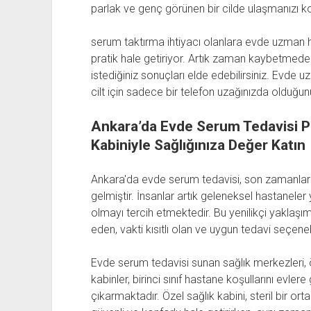
parlak ve genç görünen bir cilde ulaşmanızı kol
serum taktırma ihtiyacı olanlara evde uzman hi
pratik hale getiriyor. Artık zaman kaybetm
istediğiniz sonuçları elde edebilirsiniz. Evde 
cilt için sadece bir telefon uzağınızda olduğu
Ankara’da Evde Serum Tedavisi Po
Kabiniyle Sağlığınıza Değer Katın
Ankara'da evde serum tedavisi, son zamanlarda
gelmiştir. İnsanlar artık geleneksel hastaneler 
olmayı tercih etmektedir. Bu yenilikçi yaklaş
eden, vakti kısıtlı olan ve uygun tedavi seçenekl
Evde serum tedavisi sunan sağlık merkezleri, ö
kabinler, birinci sınıf hastane koşullarını evl
çıkarmaktadır. Özel sağlık kabini, steril bir or