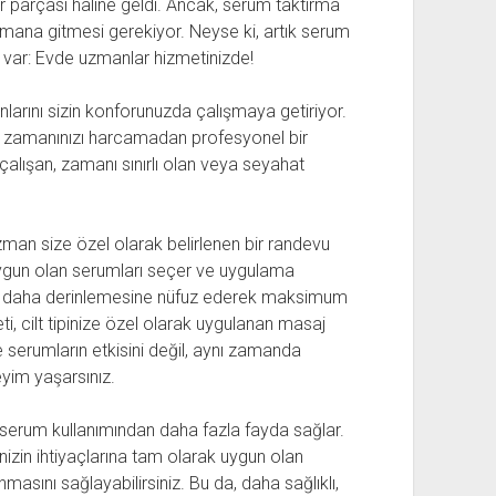
ir parçası haline geldi. Ancak, serum taktırma
zmana gitmesi gerekiyor. Neyse ki, artık serum
z var: Evde uzmanlar hizmetinizde!
larını sizin konforunuzda çalışmaya getiriyor.
an, zamanınızı harcamadan profesyonel bir
 çalışan, zamanı sınırlı olan veya seyahat
man size özel olarak belirlenen bir randevu
a uygun olan serumları seçer ve uygulama
ilde daha derinlemesine nüfuz ederek maksimum
i, cilt tipinize özel olarak uygulanan masaj
ce serumların etkisini değil, aynı zamanda
yim yaşarsınız.
serum kullanımından daha fazla fayda sağlar.
nizin ihtiyaçlarına tam olarak uygun olan
masını sağlayabilirsiniz. Bu da, daha sağlıklı,