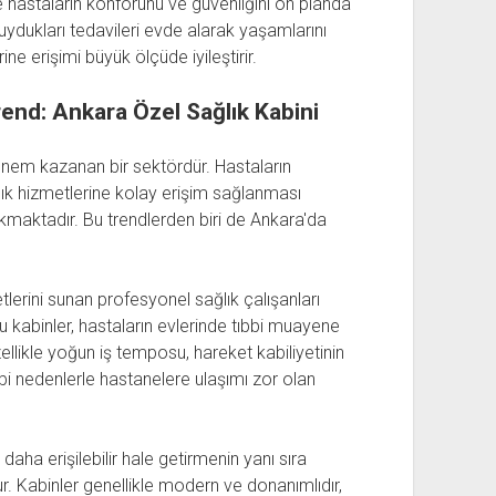
 hastaların konforunu ve güvenliğini ön planda
 duydukları tedavileri evde alarak yaşamlarını
ne erişimi büyük ölçüde iyileştirir.
end: Ankara Özel Sağlık Kabini
önem kazanan bir sektördür. Hastaların
lık hizmetlerine kolay erişim sağlanması
ıkmaktadır. Bu trendlerden biri de Ankara'da
tlerini sunan profesyonel sağlık çalışanları
Bu kabinler, hastaların evlerinde tıbbi muayene
ellikle yoğun iş temposu, hareket kabiliyetinin
bi nedenlerle hastanelere ulaşımı zor olan
 daha erişilebilir hale getirmenin yanı sıra
. Kabinler genellikle modern ve donanımlıdır,