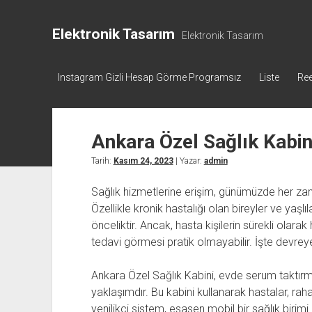
Elektronik Tasarım
Elektronik Tasarım
Instagram Gizli Hesap Görme Programsız
Liste
Ree
Ankara Özel Sağlık Kabi
Tarih:
Kasım 24, 2023
| Yazar:
admin
Sağlık hizmetlerine erişim, günümüzde her za
Özellikle kronik hastalığı olan bireyler ve yaşl
önceliktir. Ancak, hasta kişilerin sürekli olar
tedavi görmesi pratik olmayabilir. İşte devreye
Ankara Özel Sağlık Kabini, evde serum taktırma
yaklaşımdır. Bu kabini kullanarak hastalar, rahat
yenilikçi sistem, esasen mobil bir sağlık birimi