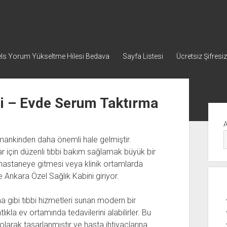
ls Yorum Yükseltme Hilesi Bedava
Sayfa Listesi
Ücretsiz Şifresiz
ni – Evde Serum Taktırma
Yan
Me
mankinden daha önemli hale gelmiştir.
ılar için düzenli tıbbi bakım sağlamak büyük bir
ak hastaneye gitmesi veya klinik ortamlarda
 Ankara Özel Sağlık Kabini giriyor.
 gibi tıbbi hizmetleri sunan modern bir
lıkla ev ortamında tedavilerini alabilirler. Bu
 olarak tasarlanmıştır ve hasta ihtiyaçlarına