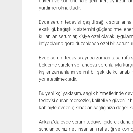
güvenli ve konforlu hale getirirken, aynı za
yardımcı olmaktadır.
Evde serum tedavisi, çeşitli sağlık sorunların
eksikliği, bağışıklık sistemini güçlendirme, ene
kullanılan serumlar, kişiye özel olarak uygulan
ihtiyaçlarına göre düzenlenen özel bir serumu
Evde serum tedavisi ayrıca zaman tasarrufu 
bekleme süreleri ve randevu sorunlarıyla karş
kişiler zamanlarını verimli bir şekilde kullanabi
yönetebilmektedir.
Bu yenilikçi yaklaşım, sağlık hizmetlerinde de
tedavisi sunan merkezler, kaliteli ve güvenilir 
kabiniyle evden çıkmadan sağlığınıza değer 
Ankara'da evde serum tedavisi giderek daha po
sunulan bu hizmet, insanların rahatlığı ve konfo