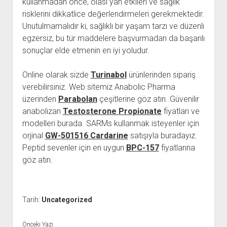
kullanmadan önce, olası yan etkileri ve sağlık
risklerini dikkatlice değerlendirmeleri gerekmektedir.
Unutulmamalıdır ki, sağlıklı bir yaşam tarzı ve düzenli
egzersiz, bu tür maddelere başvurmadan da başarılı
sonuçlar elde etmenin en iyi yoludur.
Online olarak sizde
Turinabol
ürünlerinden sipariş
verebilirsiniz. Web sitemiz Anabolic Pharma
üzerinden
Parabolan
çeşitlerine göz atın. Güvenilir
anabolizan
Testosterone Propionate
fiyatları ve
modelleri burada. SARMs kullanmak isteyenler için
orjinal
GW-501516 Cardarine
satışıyla buradayız.
Peptid sevenler için en uygun
BPC-157
fiyatlarına
göz atın.
Tarih:
Uncategorized
Önceki Yazı