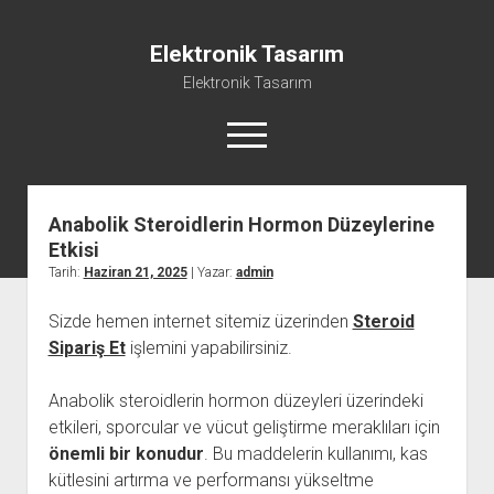
Elektronik Tasarım
Elektronik Tasarım
menüyü
aç
Anabolik Steroidlerin Hormon Düzeylerine
Instagram Gizli Hesap Görme Programsız
Etkisi
Liste
Tarih:
Haziran 21, 2025
| Yazar:
admin
Reels Yorum Yükseltme Hilesi Bedava
Sizde hemen internet sitemiz üzerinden
Steroid
Sayfa Listesi
Sipariş Et
işlemini yapabilirsiniz.
Ücretsiz Şifresiz Tiktok Takipçi Hilesi
Anabolik steroidlerin hormon düzeyleri üzerindeki
etkileri, sporcular ve vücut geliştirme meraklıları için
önemli bir konudur
. Bu maddelerin kullanımı, kas
kütlesini artırma ve performansı yükseltme