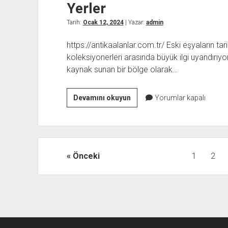
Yerler
Sanatı
Tarih:
Ocak 12, 2024
| Yazar:
admin
https://antikaalanlar.com.tr/ Eski eşyaların ta
koleksiyonerleri arasında büyük ilgi uyandırıy
kaynak sunan bir bölge olarak…
Kars
Devamını okuyun
Yorumlar kapalı
Sarıkamış
Antika
Eşya
Alanlar
Yazı
Önceki
1
2
Ve
sayfalaması
Alan
Yerler