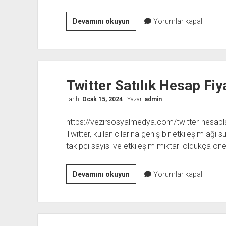
Instagram
Devamını okuyun
Yorumlar kapalı
Türk
Yorumları
İle
Yerel
Twitter Satılık Hesap Fiya
Bağlantılar
Kurun
Tarih:
Ocak 15, 2024
| Yazar:
admin
https://vezirsosyalmedya.com/twitter-hesapla
Twitter, kullanıcılarına geniş bir etkileşim ağı 
takipçi sayısı ve etkileşim miktarı oldukça ön
Twitter
Devamını okuyun
Yorumlar kapalı
Satılık
Hesap
Fiyatları