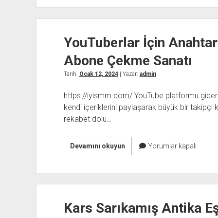
Makinelerinde
Sürdürülebilirlik
Uygulamaları
YouTuberlar İçin Anahtar 
Abone Çekme Sanatı
Tarih:
Ocak 12, 2024
| Yazar:
admin
https://iyismm.com/ YouTube platformu giderek
kendi içeriklerini paylaşarak büyük bir takipçi 
rekabet dolu…
YouTuberlar
Devamını okuyun
Yorumlar kapalı
İçin
Anahtar
Kelime
Stratejileri
Kars Sarıkamış Antika Eş
Abone
Çekme