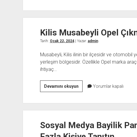
Emirgazi
Opel
Yedek
Parça
Kilis Musabeyli Opel Çık
Tarih:
Ocak 22, 2024
| Yazar:
admin
Musabeyli, Kilis ilinin bir ilçesidir ve otomobi
yerleşim bölgesidir. Özellikle Opel marka araç 
ihtiyaç…
Kilis
Devamını okuyun
Yorumlar kapalı
Musabeyli
Opel
Çıkmacı
Sosyal Medya Bayilik Pane
Fazla Kişiye Tanıtın