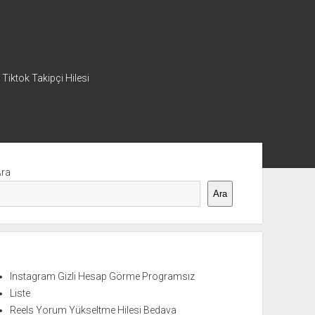
 Tiktok Takipçi Hilesi
nü
Ara
Ara
Instagram Gizli Hesap Görme Programsız
Liste
Reels Yorum Yükseltme Hilesi Bedava