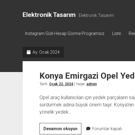
Elektronik Tasarım
Elektronik Tasarım
Instagram Gizli Hesap Görme Programsız
Liste
Ree
Ay:
Ocak 2024
Konya Emirgazi Opel Yed
Tarih:
Ocak 22, 2024
| Yazar:
admin
Opel araç kullanıcıları için yedek parçaların s
sürdürmek adına büyük önem taşır. Konya'nın 
yönelik yedek…
Konya
Devamını okuyun
Yorumlar kapalı