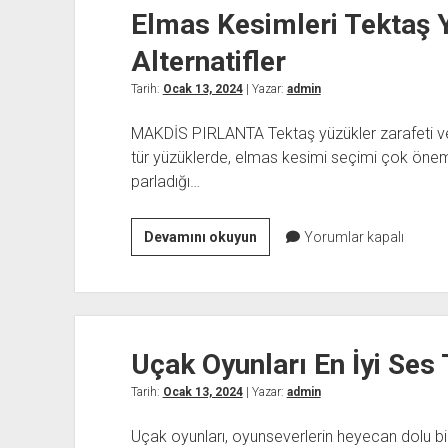
Elmas Kesimleri Tektaş Y
Alternatifler
Tarih:
Ocak 13, 2024
| Yazar:
admin
MAKDİS PIRLANTA Tektaş yüzükler zarafeti ve 
tür yüzüklerde, elmas kesimi seçimi çok önemlid
parladığı…
Elmas
Devamını okuyun
Yorumlar kapalı
Kesimleri
Tektaş
Yüzüklerdeki
Farklı
Uçak Oyunları En İyi Ses 
Alternatifler
Tarih:
Ocak 13, 2024
| Yazar:
admin
Uçak oyunları, oyunseverlerin heyecan dolu bi