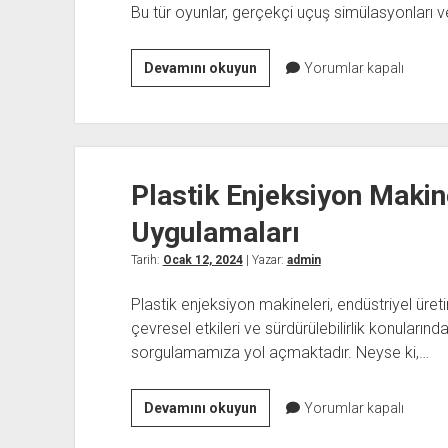
Bu tür oyunlar, gerçekçi uçuş simülasyonları ve
Uçak
Devamını okuyun
Yorumlar kapalı
Oyunları
En
İyi
Ses
Plastik Enjeksiyon Makine
Tasarımı
ve
Uygulamaları
Efektleri
Tarih:
Ocak 12, 2024
| Yazar:
admin
Plastik enjeksiyon makineleri, endüstriyel üret
çevresel etkileri ve sürdürülebilirlik konularınd
sorgulamamıza yol açmaktadır. Neyse ki,…
Plastik
Devamını okuyun
Yorumlar kapalı
Enjeksiyon