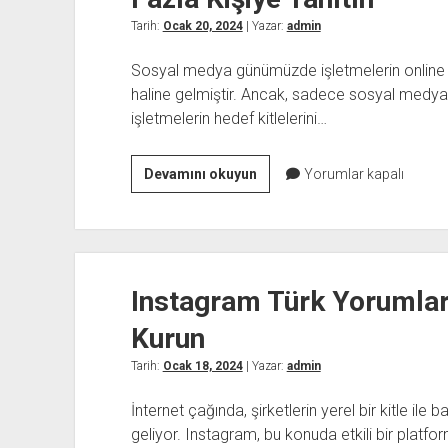
Tarih:
Ocak 20, 2024
| Yazar:
admin
Sosyal medya günümüzde işletmelerin online va
haline gelmiştir. Ancak, sadece sosyal medya p
işletmelerin hedef kitlelerini…
Sosyal
Devamını okuyun
Yorumlar kapalı
Medya
Bayilik
Paneli
ile
Instagram Türk Yorumları
İşletmenizi
Daha
Kurun
Fazla
Kişiye
Tarih:
Ocak 18, 2024
| Yazar:
admin
Tanıtın
İnternet çağında, şirketlerin yerel bir kitle il
geliyor. Instagram, bu konuda etkili bir platform